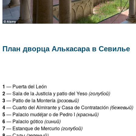
План дворца Алькасара в Севилье
1
— Puerta del León
2
— Sala de la Justicia y patio del Yeso
(голубой)
3
— Patio de la Montería
(розовый)
4
— Cuarto del Almirante y Casa de Contratación
(бежевый)
5
— Palacio mudéjar o de Pedro I
(красный)
6
— Palacio gótico
(синий)
7
— Estanque de Mercurio
(голубой)
8
— Сады
(зеленый)