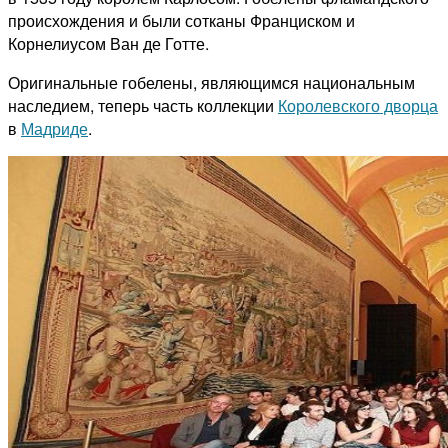
происхождения и были сотканы Франциском и
Корнелиусом Ван де Готте.
Оригинальные гобелены, являющимся национальным
наследием, теперь часть коллекции
Королевского дворца
в
Мадриде
.