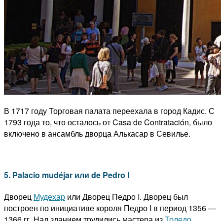
В 1717 году Торговая палата переехала в город Кадис. С
1793 года то, что осталось от Casa de Contratación, было
включено в ансамбль дворца Алькасар в Севилье.
5. Palacio mudéjar или de Pedro I
Дворец
Мудехар
или Дворец Педро I. Дворец был
построен по инициативе короля Педро I в период 1356 —
1366 гг. Над зданием трудились мастера из
Толедо
,