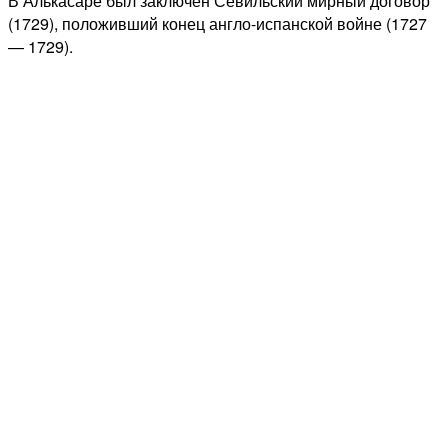
В Алькасаре был заключен Севильский мирный договор
(1729), положивший конец англо-испанской войне (1727
— 1729).