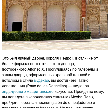
Это был личный дворец короля Педро I, в отличие от
более формального готического дворца,
построенного Alfonso X. Прогуливаясь по галереям и
залам дворца, оформленных красивой плиткой и
потолком в стиле
мудехар
, вы достигнете Патио
девственниц (Patio de las Doncellas) — шедевра
андалузского
мавританского
искусства. Пройдя по нему,
вы попадете в королевскую спальню (Alcoba Real),
пройдете через зал послов (salón de embajadores) и
попадете в гостиную Карлоса V. На верхнем этаже