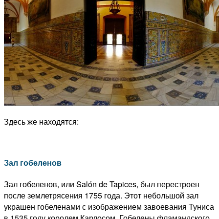
Здесь же находятся:
Зал гобеленов
Зал гобеленов, или Salón de Tapices, был перестроен
после землетрясения 1755 года. Этот небольшой зал
украшен гобеленами с изображением завоевания Туниса
в 1535 году королем Карлосом. Гобелены фламандского