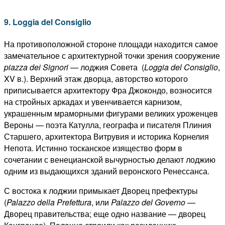
9. Loggia del Consiglio
На противоположной стороне площади находится самое
замечательное с архитектурной точки зрения сооружение
piazza dei Signori
— лоджия Совета (
Loggia del Consiglio
,
XV в.). Верхний этаж дворца, авторство которого
приписывается архитектору Фра Джокондо, возносится
на стройных аркадах и увенчивается карнизом,
украшенным мраморными фигурами великих уроженцев
Вероны — поэта Катулла, географа и писателя Плиния
Старшего, архитектора Витрувия и историка Корнелия
Непота. Истинно тосканское изящество форм в
сочетании с венецианской вычурностью делают лоджию
одним из выдающихся зданий веронского Ренессанса.
С востока к лоджии примыкает Дворец префектуры
(
Palazzo della Prefettura
, или
Palazzo del Governo
—
Дворец правительства; еще одно название — дворец