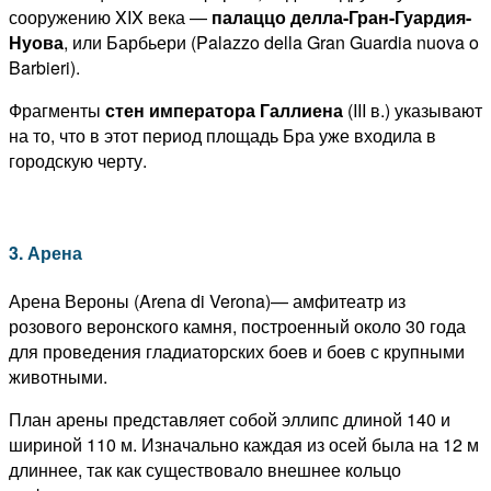
сооружению XIX века —
палаццо делла-Гран-Гуардия-
Нуова
, или Барбьери (Palazzo della Gran Guardia nuova o
Barbieri).
Фрагменты
стен императора Галлиена
(III в.) указывают
на то, что в этот период площадь Бра уже входила в
городскую черту.
3. Арена
Арена Вероны (Arena di Verona)— амфитеатр из
розового веронского камня, построенный около 30 года
для проведения гладиаторских боев и боев с крупными
животными.
План арены представляет собой эллипс длиной 140 и
шириной 110 м. Изначально каждая из осей была на 12 м
длиннее, так как существовало внешнее кольцо