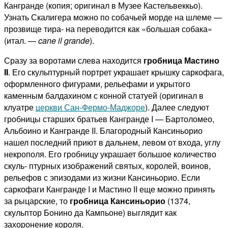
Кангранде (копия; оригинал в Музее Кастельвеккьо).
Узнать Скалигера можно по собачьей морде на шлеме —
прозвище тира- на переводится как «большая собака»
(итал. —
cane il grande
).
Сразу за воротами слева находится
гробница Мастино
II
. Его скульптурный портрет украшает крышку саркофага,
оформленного фигурами, рельефами и укрытого
каменным балдахином с конной статуей (оригинал в
клуатре
церкви Сан-Фермо-Маджоре
). Далее следуют
гробницы старших братьев Кангранде I — Бартоломео,
Альбоино и Кангранде II. Благородный Кансиньорио
нашел последний приют в дальнем, левом от входа, углу
некрополя. Его гробницу украшает большое количество
скуль- птурных изображений святых, королей, воинов,
рельефов с эпизодами из жизни Кансиньорио. Если
саркофаги Кангранде I и Мастино II еще можно принять
за рыцарские, то
гробница Кансиньорио
(1374,
скульптор Бонино да Кампьоне) выглядит как
захоронение короля.