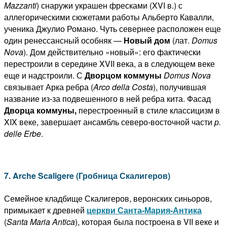
Mazzanti
) снаружи украшен фресками (XVI в.) с
аллегорическими сюжетами работы Альберто Кавалли,
ученика Джулио Романо. Чуть севернее расположен еще
один ренессансный особняк —
Новый дом
(лат.
Domus
Nova
). Дом действительно «новый»: его фактически
перестроили в середине XVII века, а в следующем веке
еще и надстроили. С
Дворцом коммуны
Domus Nova
связывает Арка ребра (
Arco della Costa
), получившая
название из-за подвешенного в ней ребра кита. Фасад
Дворца коммуны,
перестроенный в стиле классицизм в
XIX веке, завершает ансамбль северо-восточной части
р.
delle Erbe
.
7. Arche Scaligere (Гробница Скалигеров)
Семейное кладбище Скалигеров, веронских синьоров,
примыкает к древней
церкви Санта-Мария-Антика
(
Santa Maria Antica
), которая была построена в VII веке и