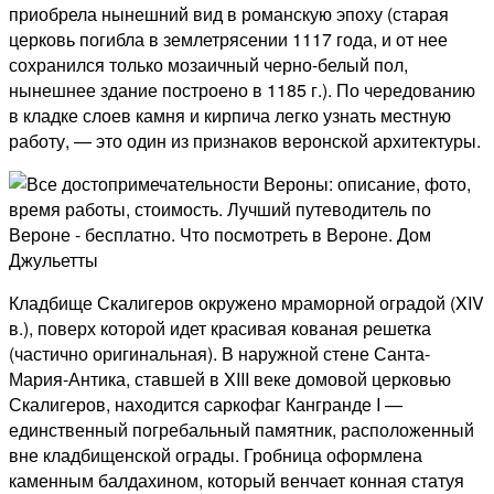
приобрела нынешний вид в романскую эпоху (старая
церковь погибла в землетрясении 1117 года, и от нее
сохранился только мозаичный черно-белый пол,
нынешнее здание построено в 1185 г.). По чередованию
в кладке слоев камня и кирпича легко узнать местную
работу, — это один из признаков веронской архитектуры.
Кладбище Скалигеров окружено мраморной оградой (XIV
в.), поверх которой идет красивая кованая решетка
(частично оригинальная). В наружной стене Санта-
Мария-Антика, ставшей в XIII веке домовой церковью
Скалигеров, находится саркофаг Кангранде I —
единственный погребальный памятник, расположенный
вне кладбищенской ограды. Гробница оформлена
каменным балдахином, который венчает конная статуя