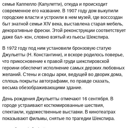
семье Каппелло (Капулетти), откуда и происходит
современное его название. В 1907 году дом выкупили
городские власти и устроили в нем музей, где воссоздан
быт знатной семьи XIV века, выставлена старая мебель,
декоративные фрески. Этой реконструкции соответствует
даже бал- кон, словно взятый из пьесы Шекспира.
В 1972 году под ним установили бронзовую статую
Джульетты (Н. Константини), и вскоре родилось поверье,
что прикосновение к правой груди шекспировской
героини обеспечит исполнение самых дерзких любовных
желаний. Стены и своды арки, ведущей во дворик дома,
сплошь покрыты автографами, по правде сказать,
весьма обезображивающими здание.
День рождения Джульетты отмечают 16 сентября. В
городе устраивают костюмированные шествия,
спектакли, художественные выставки. В кинотеатрах
показывают фильмы, снятые по трагедии Шекспира.