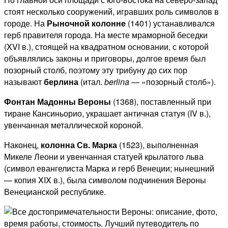
стоят несколько сооружений, игравших роль символов в
городе. На
Рыночной колонне
(1401) устанавливался
герб правителя города. На месте мраморной беседки
(XVI в.), стоящей на квадратном основании, с которой
объявлялись законы и приговоры, долгое время был
позорный столб, поэтому эту трибуну до сих пор
называют
берлина
(итал.
berlina
— «позорный столб»).
Фонтан Мадонны Вероны
(1368), поставленный при
тиране Кансиньорио, украшает античная статуя (IV в.),
увенчанная металлической короной.
Наконец,
колонна Св. Марка
(1523), выполненная
Микеле Леони и увенчанная статуей крылатого льва
(символ евангелиста Марка и герб Венеции; нынешний
— копия XIX в.), была символом подчинения Вероны
Венецианской республике.