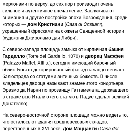
мерлонами по верху, до сих пор производит очень
сильное и аутентичное впечатление. Заслуживают
внимания и другие постройки эпохи Возрождения, среди
которых —
дом Кристиани
(
Casa di Cristiani
),
украшенный фресками на сюжеты Священной истории
(художник Джироламо даи Либри).
С северо-запада площадь замыкают кирпичная
башня
Гарделло
(Torre del Gardello, 1370) и
дворец Маффеи
(Palazzo Maffei, XIII в.), сегодня имеющий барочный
облик. Богато декорированный фасад палаццо венчает
балюстрада со статуями античных божеств. В числе
владельцев дворца называют знаменитого кондотьера
Эразмо да Нарни по прозвищу Гаттамелата, державшего
в страхе всю Италию (его статую в Падуе сделал великий
Донателло).
На северо-восточной стороне площади можно видеть то,
что осталось от здания средневековых складов,
перестроенных в XVI веке.
Дом Маццанти
(
Casa dei