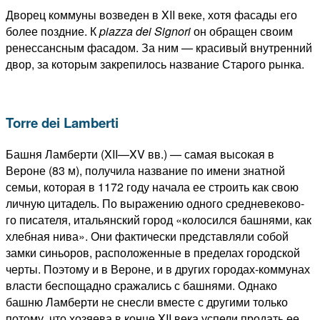
Дворец коммуны возведен в XII веке, хотя фасады его
более поздние. К
piazza dei Signori
он обращен своим
ренессансным фасадом. За ним — красивый внутренний
двор, за которым закрепилось название Старого рынка.
Torre dei Lamberti
Башня Ламберти (XII—XV вв.) — самая высокая в
Вероне (83 м), получила название по имени знатной
семьи, которая в 1172 году начала ее строить как свою
личную цитадель. По выражению одного средневеково-
го писателя, итальянский город «колосился башнями, как
хлебная нива». Они фактически представляли собой
замки синьоров, расположенные в пределах городской
черты. Поэтому и в Вероне, и в других городах-коммунах
власти беспощадно сражались с башнями. Однако
башню Ламберти не снесли вместе с другими только
потому, что хозяева в конце XII века успели продать ее