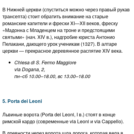
В Нижней церкви (спуститься можно через правый рукав
трансепта) стоит обратить внимание на старые
романские капители и фрески XI—XII веков, фреску
«Мадонна с Младенцем на троне и предстоящими
святыми» (нач. XIV в.), надгробие юриста Антонио
Пелакани, дающего урок ученикам (1327). В алтаре
церкви — прекрасное деревянное распятие XIV века.
Chiesa di S. Fermo Maggiore
via Dogana, 2,
пн–сб 10.00–18.00, вс 13.00–18.00
5. Porta dei Leoni
Львиные ворота (Porta dei Leoni, I в.) стоят в конце
римской кардо (современные via Leoni и via Cappello).
В древности через ворота шла дорога, которая вела в