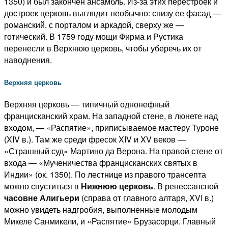
1350) и был закончен ансамбль. Из-за этих перестроек и
достроек церковь выглядит необычно: снизу ее фасад —
романский, с порталом и аркадой, сверху же —
готический. В 1759 году мощи Фирма и Рустика
перенесли в Верхнюю церковь, чтобы уберечь их от
наводнения.
Верхняя церковь
Верхняя церковь — типичный однонефный
францисканский храм. На западной стене, в люнете над
входом, — «Распятие», приписываемое мастеру Туроне
(XIV в.). Там же среди фресок XIV и XV веков —
«Страшный суд» Мартино да Верона. На правой стене от
входа — «Мученичества францисканских святых в
Индии» (ок. 1350). По лестнице из правого трансепта
можно спуститься в
Нижнюю церковь
. В ренессансной
часовне Алигьери
(справа от главного алтаря, XVI в.)
можно увидеть надгробия, выполненные молодым
Микеле Санмикели, и «Распятие» Брузасорци. Главный