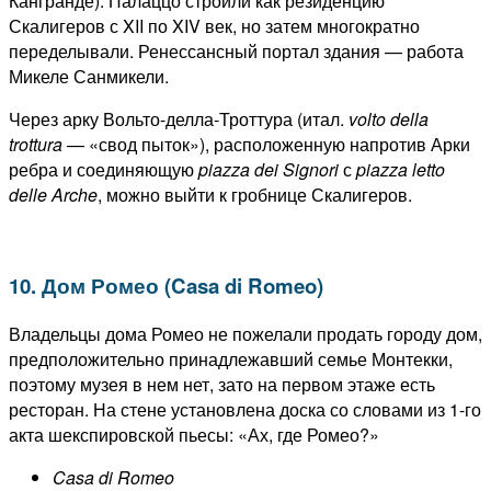
Кангранде). Палаццо строили как резиденцию
Скалигеров с XII по XIV век, но затем многократно
переделывали. Ренессансный портал здания — работа
Микеле Санмикели.
Через арку Вольто-делла-Троттура (итал.
volto della
trottura
— «свод пыток»), расположенную напротив Арки
ребра и соединяющую
piazza dei Signori
с
piazza letto
delle Arche
, можно выйти к гробнице Скалигеров.
10. Дом Ромео (Casa di Romeo)
Владельцы дома Ромео не пожелали продать городу дом,
предположительно принадлежавший семье Монтекки,
поэтому музея в нем нет, зато на первом этаже есть
ресторан. На стене установлена доска со словами из 1-го
акта шекспировской пьесы: «Ах, где Ромео?»
Casa di Romeo