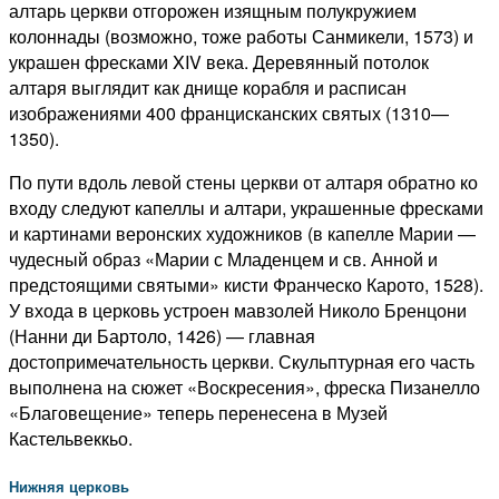
алтарь церкви отгорожен изящным полукружием
колоннады (возможно, тоже работы Санмикели, 1573) и
украшен фресками XIV века. Деревянный потолок
алтаря выглядит как днище корабля и расписан
изображениями 400 францисканских святых (1310—
1350).
По пути вдоль левой стены церкви от алтаря обратно ко
входу следуют капеллы и алтари, украшенные фресками
и картинами веронских художников (в капелле Марии —
чудесный образ «Марии с Младенцем и св. Анной и
предстоящими святыми» кисти Франческо Карото, 1528).
У входа в церковь устроен мавзолей Николо Бренцони
(Нанни ди Бартоло, 1426) — главная
достопримечательность церкви. Скульптурная его часть
выполнена на сюжет «Воскресения», фреска Пизанелло
«Благовещение» теперь перенесена в Музей
Кастельвеккьо.
Нижняя церковь