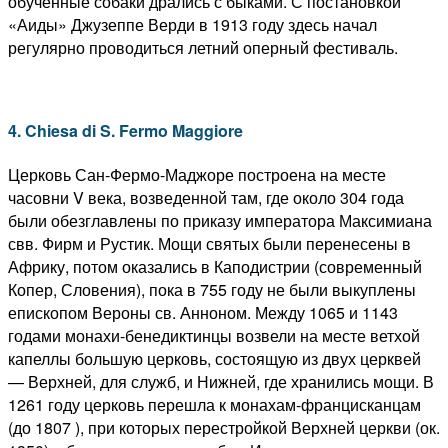
обученные собаки дрались с быками. С постановкой
«Аиды» Джузеппе Верди в 1913 году здесь начал
регулярно проводиться летний оперный фестиваль.
4. Chiesa di S. Fermo Maggiore
Церковь Сан-Фермо-Маджоре построена на месте
часовни V века, возведенной там, где около 304 года
были обезглавлены по приказу императора Максимиана
свв. Фирм и Рустик. Мощи святых были перенесены в
Африку, потом оказались в Каподистрии (современный
Копер, Словения), пока в 755 году не были выкуплены
епископом Вероны св. Анноном. Между 1065 и 1143
годами монахи-бенедиктинцы возвели на месте ветхой
капеллы большую церковь, состоящую из двух церквей
— Верхней, для служб, и Нижней, где хранились мощи. В
1261 году церковь перешла к монахам-францисканцам
(до 1807 ), при которых перестройкой Верхней церкви (ок.