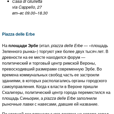
Casa di Giulietta
via Cappello, 27
вт–вс 09.00–18.30
Piazza delle Erbe
На
площади Эрбе
(итал.
piazza delle Erbe
— «площадь
Зеленного рынка») торгуют уже более двух тысяч лет. В
древности на ее месте находился форум —
политический и торговый центр римской Вероны,
превосходивший размерами современную Эрбе. Во
времена коммунальных свобод часть ее застроили
зданиями, в которых располагались органы городского
самоуправления. Когда к власти в Вероне пришли
Скалигеры, политический центр города переместился на
площадь Синьории, а
piazza delle Erbe
заполнили
рыночные лавки с навесами, давшие ей название.
По главной оси площади с юго-востока на северо-запад