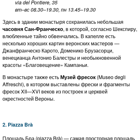
via del Pontiere, 35
вт–вс 08.30–19.30, пн 13.45–19.30
Здесь в здании монастыря сохранилась небольшая
часовня Сан-Франческо
, в которой, согласно Шекспиру,
влюбленные тайно обвенчались. В капелле есть
несколько хороших картин веронских мастеров —
Джанфранческо Карото, Доменико Брузасорци,
венецианца Антонио Балестры и необыкновенной
красоты «Благовещение» Кампаньи.
В монастыре также есть
Музей фресок
(Museo degli
Affreschi), в котором выставлены фрески и фрагменты
фресок XII—XVI веков из построек и церквей
окрестностей Вероны.
2. Piazza Brà
Площадь Бра (рiazza Brà) — самая просторная площадь