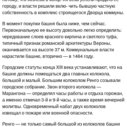
городу, и власти решили вклю- чить бывшую частную
собственность в комплекс строящегося Дворца коммуны.
В момент покупки башня была ниже, чем сейчас.
Первоначальную ее высоту довольно легко определить:
чередование слоев красного кирпича и светлого туфа,
типичный признак романской архитектуры Вероны,
оканчивается на высоте 37 м. Коммунальные власти
нарастили башню, вторично — в 1464 году.
Городские статуты конца XIII века устанавливают, что на
башне должны помещаться два главных колокола,
большой и малый. Большим колоколом Ренго созывали
городское собрание. Звон второго колокола —
Марангона — определял часы работы и отдыха горожан,
а именно отмечал 3-й и 9-й часы, а также время вечерней
молитвы. Одновременный набат двух колоколов
извещал о пожаре или военной опасности.
Ренго — не только самый большой из колоколов башни