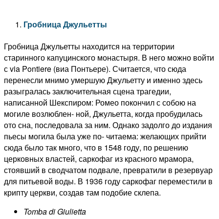
Гробница Джульетты
Гробница Джульетты находится на территории
старинного капуцинского монастыря. В него можно войти
с via Pontiere (виа Понтьере). Считается, что сюда
перенесли мнимо умершую Джульетту и именно здесь
разыгралась заключительная сцена трагедии,
написанной Шекспиром: Ромео покончил с собою на
могиле возлюблен- ной, Джульетта, когда пробудилась
ото сна, последовала за ним. Однако задолго до издания
пьесы могила была уже по- читаема: желающих прийти
сюда было так много, что в 1548 году, по решению
церковных властей, саркофаг из красного мрамора,
стоявший в сводчатом подвале, превратили в резервуар
для питьевой воды. В 1936 году саркофаг переместили в
крипту церкви, создав там подобие склепа.
Tomba di Giulietta