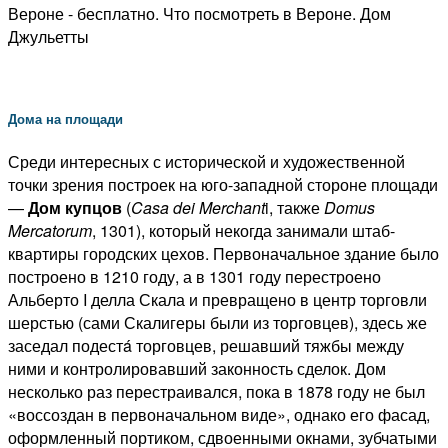
Дома на площади
Среди интересных с исторической и художественной
точки зрения построек на юго-западной стороне площади
—
Дом купцов
(
Casa dei Merchant
i, также
Domus
Mercatorum
, 1301), который некогда занимали штаб-
квартиры городских цехов. Первоначальное здание было
построено в 1210 году, а в 1301 году перестроено
Альберто I делла Скала и превращено в центр торговли
шерстью (сами Скалигеры были из торговцев), здесь же
заседал подестá торговцев, решавший тяжбы между
ними и контролировавший законность сделок. Дом
несколько раз перестраивался, пока в 1878 году не был
«воссоздан в первоначальном виде», однако его фасад,
оформленный портиком, сдвоенными окнами, зубчатыми