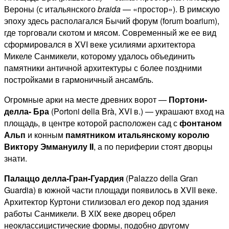
Вероны (с итальянского
braida
— «простор»). В римскую
эпоху здесь располагался Бычий форум (forum boarium),
где торговали скотом и мясом. Современный же ее вид
сформировался в XVI веке усилиями архитектора
Микеле Санмикели, которому удалось объединить
памятники античной архитектуры с более поздними
постройками в гармоничный ансамбль.
Огромные арки на месте древних ворот —
Портони-
делла- Бра
(Portoni della Brà, XVI в.) — украшают вход на
площадь, в центре которой расположен сад с
фонтаном
Альп
и конным
памятником итальянскому королю
Виктору Эммануилу II
, а по периферии стоят дворцы
знати.
Палаццо делла-Гран-Гуардия
(Palazzo della Gran
Guardia) в южной части площади появилось в XVII веке.
Архитектор Куртони стилизовал его декор под здания
работы Санмикели. В XIX веке дворец обрел
неоклассицистические формы, подобно другому