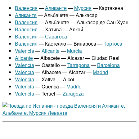
Валенсия
—
Аликанте
—
Мурсия
— Картахена
Аликанте
— Альбачете — Алькасар
Валенсия
— Альбачете — Алькасар де Сан Хуан
Валенсия
— Хатива — Алкой
Валенсия
—
Сарагоса
Валенсия
— Кастелло — Винароса —
Тортоса
Valencia
—
Alicante
—
Murcia
Alicante
— Albacete — Alcazar — Ciudad Real
Valencia
— Castello —
Tarragona
—
Barcelona
Valencia
— Albacete — Alcazar —
Madrid
Valencia
— Xativa — Alcoi
Valencia
— Cuenca —
Madrid
Valencia
— Teruel —
Zaragoza