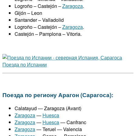
Logroño – Castejón –
Zaragoza
.
Gijón – Leon
Santander – Valladolid
Logroño – Castejón –
Zaragoza
.
Castejón – Pamplona – Vitoria.
Поезда по региону Арагон (Сарагоса):
Calatayud — Zaragoza (Avant)
Zaragoza
—
Huesca
Zaragoza
—
Huesca
— Canfranc
Zaragoza
— Teruel — Valencia