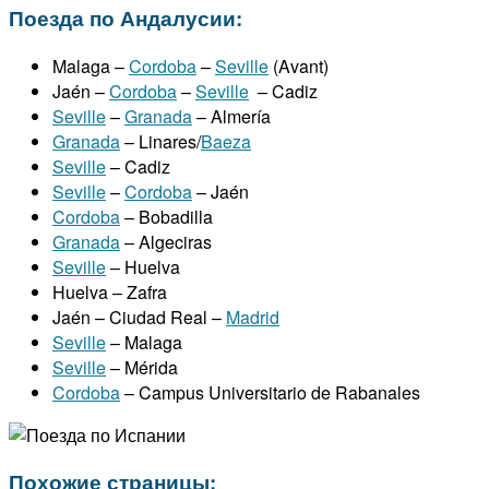
Поезда по Андалусии:
Malaga –
Cordoba
–
Seville
(Avant)
Jaén –
Cordoba
–
Seville
– Cadiz
Seville
–
Granada
– Almería
Granada
– Linares/
Baeza
Seville
– Cadiz
Seville
–
Cordoba
– Jaén
Cordoba
– Bobadilla
Granada
– Algeciras
Seville
– Huelva
Huelva – Zafra
Jaén – Ciudad Real –
Madrid
Seville
– Malaga
Seville
– Mérida
Cordoba
– Campus Universitario de Rabanales
Похожие страницы: