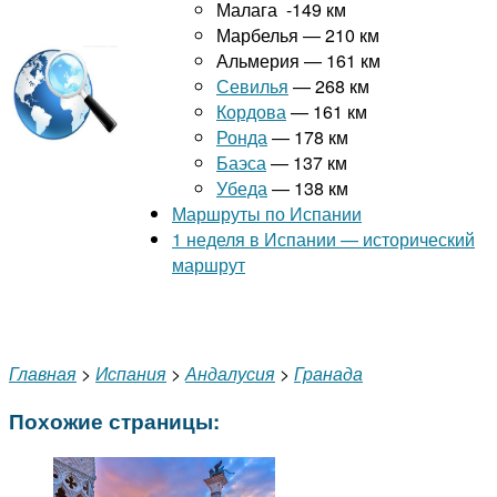
Малага -149 км
Марбелья — 210 км
Альмерия — 161 км
Севилья
— 268 км
Кордова
— 161 км
Ронда
— 178 км
Баэса
— 137 км
Убеда
— 138 км
Маршруты по Испании
1 неделя в Испании — исторический
маршрут
Главная
>
Испания
>
Андалусия
>
Гранада
Похожие страницы: