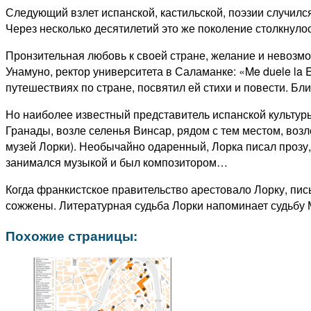
Следующий взлет испанской, кастильской, поэзии случился
Через несколько десятилетий это же поколение столкнуло
Пронзительная любовь к своей стране, желание и невозмож
Унамуно, ректор университета в Саламанке: «Me duele la
путешествиях по стране, посвятил ей стихи и повести. Б
Но наиболее известный представитель испанской культуры 
Гранады, возле селенья Винсар, рядом с тем местом, возле
музей Лорки). Необычайно одаренный, Лорка писал прозу
занимался музыкой и был композитором…
Когда франкистское правительство арестовало Лорку, пис
сожжены. Литературная судьба Лорки напоминает судьбу М
Похожие страницы: