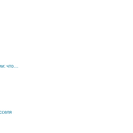
ии: что…
сселя