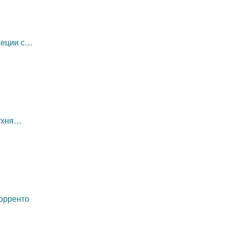
неции с…
кухня…
орренто