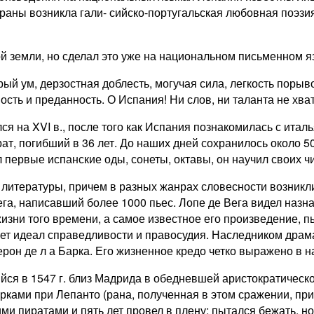
раны возникла гали- сийско-португальская любовная поэзия
 земли, но сделал это уже на национальном письменном я
ый ум, дерзостная доблесть, могучая сила, легкость порывов
ть и преданность. О Испания! Ни слов, ни таланта не хвати
ся на XVI в., после того как Испания познакомилась с ит
рат, погибший в 36 лет. До наших дней сохранилось около 
 первые испанские оды, сонеты, октавы, он научил своих чи
 литературы, причем в разных жанрах словесности возникл
га, написавший более 1000 пьес. Лопе де Вега видел назн
зни того времени, а самое известное его произведение, п
ает идеал справедливости и правосудия. Наследником драм
он де л а Барка. Его жизненное кредо четко выражено в на
йся в 1547 г. близ Мадрида в обедневшей аристократичес
турками при Лепанто (рана, полученная в этом сражении, пр
и пиратами и пять лет провел в плену; пытался бежать, но