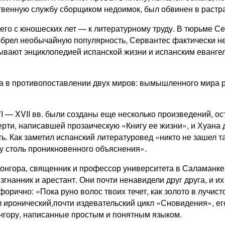
твенную службу сборщиком недоимок, был обвинен в растрат
 его с юношеских лет — к литературному труду. В тюрьме С
иобрел необычайную популярность, Сервантес фактически не 
азывают энциклопедией испанской жизни и испанским еванг
ыла в противопоставлении двух миров: вымышленного мира 
 — XVII вв. были созданы еще несколько произведений, ос
и, написавшей прозаическую «Книгу ее жизни», и Хуана де 
. Как заметил испанский литературовед «никто не зашел так
ему столь проникновенного объяснения».
Гонгора, священник и профессор университета в Саламанке
згнанник и арестант. Они почти ненавидели друг друга, и 
рично: «Пока руно волос твоих течет, как золото в лучисто
 иронический,почти издевательский цикл «Сновидения», ег
нгору, написанные простым и понятным языком.