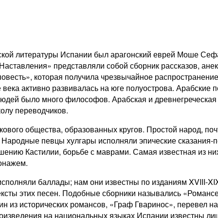
кой литературы Испании был арагонский еврей Моше Сефа
«Наставления» представляли собой сборник рассказов, анек
повесть», которая получила чрезвычайное распространени
е века активно развивалась на юге полуострова. Арабские 
 людей было много философов. Арабская и древнегреческа
колу переводчиков.
вого общества, образованных кругов. Простой народ, почт
 Народные певцы хулгары исполняли эпические сказания-пе
ению Кастилии, борьбе с маврами. Самая известная из ни
онажем.
исполняли баллады; нам они известны по изданиям XVIII-XI
тексты этих песен. Подобные сборники назывались «Романс
н из исторических романсов, «Граф Гваринос», перевел на
роизведения на национальных языках Испании известны ли