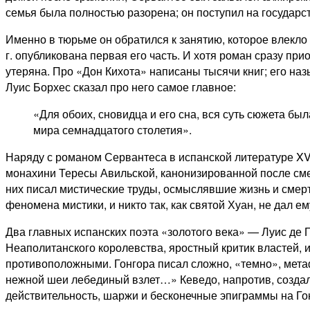
семья была полностью разорена; он поступил на государс
Именно в тюрьме он обратился к занятию, которое влекло
г. опубликована первая его часть. И хотя роман сразу пр
утеряна. Про «Дон Кихота» написаны тысячи книг; его н
Луис Борхес сказал про него самое главное:
«Для обоих, сновидца и его сна, вся суть сюжета б
мира семнадцатого столетия».
Наряду с романом Сервантеса в испанской литературе XVI
монахини Тересы Авильской, канонизированной после смерт
них писал мистические труды, осмыслявшие жизнь и смерть
феномена мистики, и никто так, как святой Хуан, не дал 
Два главных испанских поэта «золотого века» — Луис де 
Неаполитанского королевства, яростный критик властей, и
противоположными. Гонгора писал сложно, «темно», метафо
нежной шеи лебединый взлет…» Кеведо, напротив, создал
действительность, шаржи и бесконечные эпиграммы на Го