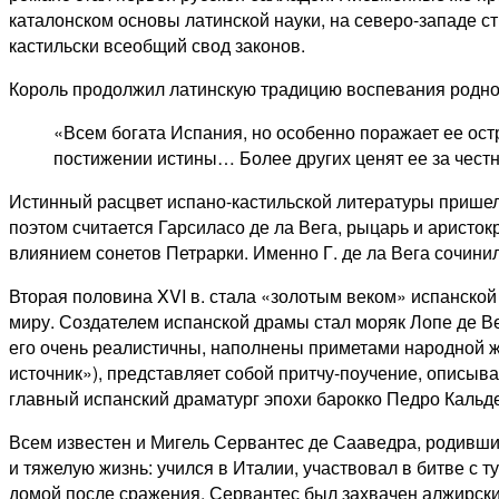
каталонском основы латинской науки, на северо-западе ст
кастильски всеобщий свод законов.
Король продолжил латинскую традицию воспевания родной
«Всем богата Испания, но особенно поражает ее остр
постижении истины… Более других ценят ее за честнос
Истинный расцвет испано-кастильской литературы пришел
поэтом считается Гарсиласо де ла Вега, рыцарь и аристок
влиянием сонетов Петрарки. Именно Г. де ла Вега сочинил
Вторая половина XVI в. стала «золотым веком» испанской
миру. Создателем испанской драмы стал моряк Лопе де Ве
его очень реалистичны, наполнены приметами народной жи
источник»), представляет собой притчу-поучение, описыв
главный испанский драматург эпохи барокко Педро Кальдер
Всем известен и Мигель Сервантес де Сааведра, родивши
и тяжелую жизнь: учился в Италии, участвовал в битве с 
домой после сражения, Сервантес был захвачен алжирским