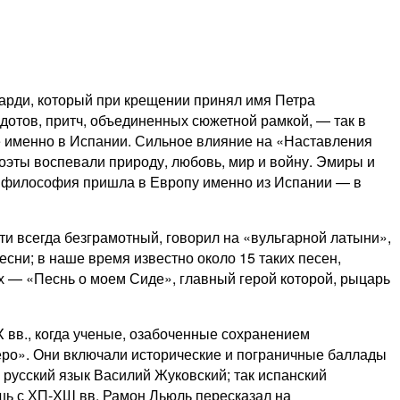
рди, который при крещении принял имя Петра
дотов, притч, объединенных сюжетной рамкой, — так в
е именно в Испании. Сильное влияние на «Наставления
поэты воспевали природу, любовь, мир и войну. Эмиры и
я философия пришла в Европу именно из Испании — в
и всегда безграмотный, говорил на «вульгарной латыни»,
сни; в наше время известно около 15 таких песен,
х — «Песнь о моем Сиде», главный герой которой, рыцарь
X вв., когда ученые, озабоченные сохранением
еро». Они включали исторические и пограничные баллады
 русский язык Василий Жуковский; так испанский
шь с ХП-ХШ вв. Рамон Льюль пересказал на