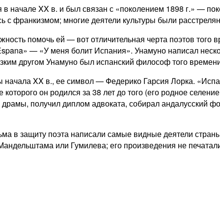
 в начале XX в. и был связан с «поколением 1898 г.» — по
сь с франкизмом; многие деятели культуры были расстрелян
ность помочь ей — вот отличительная черта поэтов того вр
 Espana» — «У меня болит Испания». Унамуно написал неско
лизким другом Унамуно был испанский философ того времени
начала XX в., ее символ — Федерико Гарсия Лорка. «Испанс
 которого он родился за 38 лет до того (его родное селени
, драмы, получил диплом адвоката, собирал андалусский ф
ьма в защиту поэта написали самые видные деятели страны
андельштама или Гумилева; его произведения не печатали 