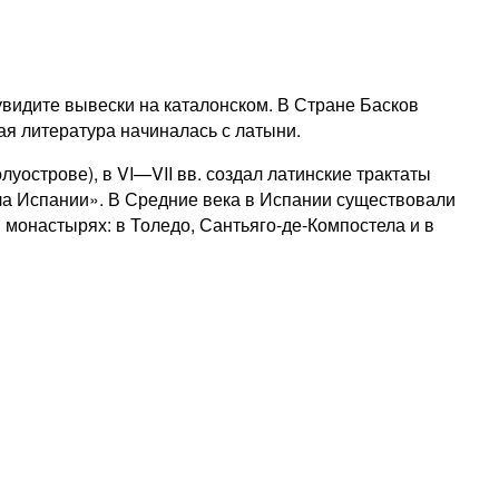
увидите вывески на каталонском. В Стране Басков
ая литература начиналась с латыни.
уострове), в VI—VII вв. создал латинские трактаты
ла Испании». В Средние века в Испании существовали
 монастырях: в Толедо, Сантьяго-де-Компостела и в