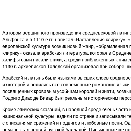
Автором вершинного произведения средневековой латинс
Альфонса и в 1110-е гг. написал«Наставления клирику». 
европейской культуре возник новый жанр, «обрамленная 
клирику» оказала арабская литература, которая в Средни
халифы сами писали стихи, а среди приближенных к ним
1130 г. архиепископ Толедский организовал при соборе ш
Арабский и латынь были языками высших слоев средневеко
из которой и родились все современные романские языки.
посвященных кровавым усобицам королей и знати, возвыш
Родриго Диас де Вивар был реальным историческим перс
Кроме эпических сказаний, в народной среде очень часто 
национальной культуры, ездили по стране и записывали 
с описаниями сражений и подвигов и любовные песни. Оди
романс стал первой русской балладой. Письменные же п