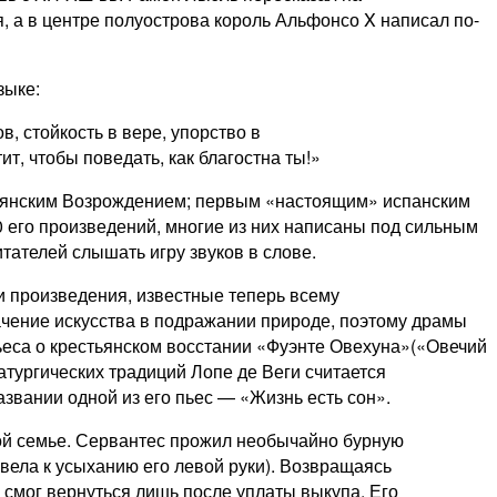
, а в центре полуострова король Альфонсо X написал по-
зыке:
, стойкость в вере, упорство в
т, чтобы поведать, как благостна ты!»
альянским Возрождением; первым «настоящим» испанским
50 его произведений, многие из них написаны под сильным
тателей слышать игру звуков в слове.
и произведения, известные теперь всему
ачение искусства в подражании природе, поэтому драмы
ьеса о крестьянском восстании «Фуэнте Овехуна»(«Овечий
атургических традиций Лопе де Веги считается
звании одной из его пьес — «Жизнь есть сон».
кой семье. Сервантес прожил необычайно бурную
ивела к усыханию его левой руки). Возвращаясь
 смог вернуться лишь после уплаты выкупа. Его