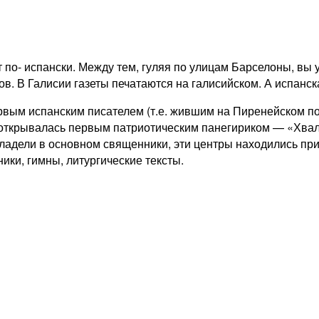
 по- испански. Между тем, гуляя по улицам Барселоны, вы 
в. В Галисии газеты печатаются на галисийском. А испанск
рвым испанским писателем (т.е. жившим на Пиренейском пол
» открывалась первым патриотическим панегириком — «Хва
владели в основном священники, эти центры находились при
ики, гимны, литургические тексты.