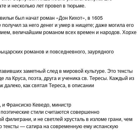
е и несколько лет провел в тюрьме.
евильи был начат роман «Дон Кихот», в 1605
получил за него денег и умер в нищете; даже могила его
елием, величайшим романом всех времен и народов. Хорхе
рыцарских романов и повседневного, заурядного
тавивших заметный след в мировой культуре. Это тексты
ла Круса, поэта, друга и ученика св. Тересы. Каждый из
 далеко, как святая Тереса, в описании
, и Франсиско Кеведо, министр
их поэтические стили считаются совершенно
й филиграни, и не светлей хрусталь в изломе грани, чем
о тексты — сатира на современную ему испанскую