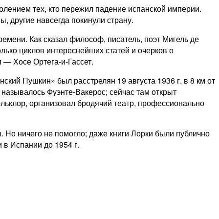
колением тех, кто пережил падение испанской империи.
ы, другие навсегда покинули страну.
емени. Как сказал философ, писатель, поэт Мигель де
лько циклов интереснейших статей и очерков о
 — Хосе Ортега-и-Гассет.
кий Пушкин» был расстрелян 19 августа 1936 г. в 8 км от
е называлось Фуэнте-Вакерос; сейчас там открыт
ольклор, организовал бродячий театр, профессионально
. Но ничего не помогло; даже книги Лорки были публично
в Испании до 1954 г.