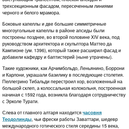
трехсекционным фасадом, пересеченным линиями
черного и белого мрамора.
Боковые капеллы и две большие симметричные
многоугольные капеллы в районе апсиды были
построены позднее, во второй половине XIV века, под
руководством архитектора и скульптора Маттео да
Кампионе (ум. 1396), который также расширил
фасад и
добавили кафедру и баптистерий (ныне утрачены).
Такие художники, как Арчимбольдо, Леньянино, Боррони
и Карлони, украшали базилику в последующие столетия.
Пеллегрино Тибальди перестроил хор, возложенный на
большой склеп, а колоссальная колокольня, построенная
начиная с 1592 года, возникла благодаря сотрудничеству
с Эрколе Турати.
Слева от главного алтаря находится
часовня
Теодолинды
, чьи фрески работы Заваттари, шедевр
международного готического стиля середины 15 века,