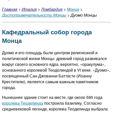
Главная
>
Италия
>
Ломбардия
>
Монца
>
Достопримечательности Монцы
> Дуомо Монцы
Кафедральный собор города
Монца
Дуомо и его площадь были центром религиозной и
политической жизни Монцы: древний город развивался
вокруг своего основного ядра, вероятно, «оракулума»,
основанного королевой Теодолиндой в VI веке.
«Дуомо»,
посвященный Сан-Джованни Баттисте (Иоанну
Крестителю), является самым важным памятником
города.
Нынешнее здание стоит на месте, где около 595 года
королева Теоделинда
построила базилику.
Согласно
средневековой легенде, королева Теоделинда выбрала