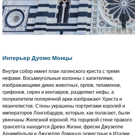
Интерьер Дуомо Монцы
Внутри собор имеет план латинского креста с тремя
нефами.
Восьмиугольные колонны с капителями,
изображающими диких животных, орлов, теламонов,
грифонов, сирен и кентавров, разделяют нефы, а
полукапители поперечной арки изображают Христа и
евангелистов.
Стены украшены портретами королей и
императоров Лонгобардов, которые, как полагают, были
увенчаны Железной короной.
На торцевой стене правого
трансепта находится Древо Жизни, фрески Джузеппе
Арчимбольди и Джузеппе Ломаццо (известные в Италии