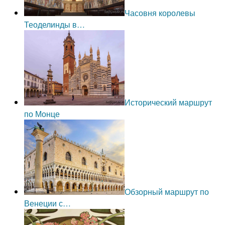
Часовня королевы
Теоделинды в…
Исторический маршрут
по Монце
Обзорный маршрут по
Венеции с…