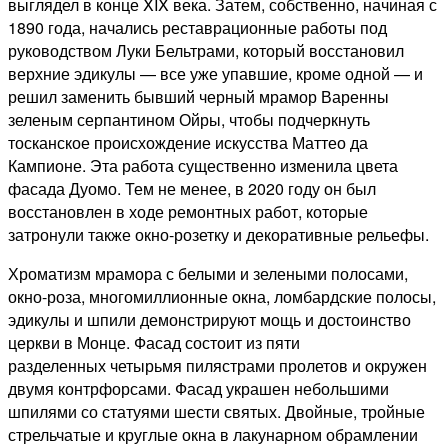
выглядел в конце XIX века.
Затем, собственно, начиная с
1890 года, начались реставрационные работы под
руководством Луки Бельтрами, который восстановил
верхние эдикулы — все уже упавшие, кроме одной — и
решил заменить бывший черный мрамор Варенны
зеленым серпантином Ойры, чтобы
подчеркнуть
тосканское происхождение искусства Маттео да
Кампионе.
Эта работа существенно изменила цвета
фасада Дуомо.
Тем не менее, в 2020 году он был
восстановлен в ходе ремонтных работ, которые
затронули также окно-розетку и декоративные рельефы.
Хроматизм мрамора с белыми и зелеными полосами,
окно-роза, многомиллионные окна, ломбардские полосы,
эдикулы и шпили демонстрируют мощь и достоинство
церкви в Монце. Фасад состоит из пяти
разделенных
четырьмя пилястрами пролетов и окружен
двумя контрфорсами.
Фасад украшен небольшими
шпилями со статуями шести святых.
Двойные, тройные
стрельчатые и круглые окна в лакунарном обрамлении