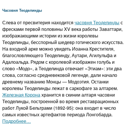
Часовня Теоделинды
Слева от пресвитерия находится
часовня Теоделинды
с
фресками первой половины XV века работы Заваттари,
изображающими истории из жизни королевы
Теоделинды, бесспорный шедевр готического искусства.
На входной арке можно увидеть Иоанна Крестителя,
благословляющего Теоделинду, Аутари, Агилульфа и
Адалоальда.
Рядом с королевой изображен голубь и
слово «Модо», а Теоделинда отвечает «Этиам»: эти два
слова, согласно средневековой легенде, дали начало
древнему названию Монцы — Модоэтия.
Останки
королевы Теоделинды лежат в саркофаге за алтарем.
Железная Корона
хранится в скинии алтаря часовни
Теоделинды, построенной во время реставрационных
работ Лукой Бельтрами (1892-95): она входит в число
самых известных артефактов периода Лонгобарда.
Подробнее…