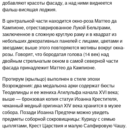
добавляют красоты фасаду, а над ними виднеется
фальш-висящая лоджия.
В центральной части находится окно-роза Маттео да
Кампионе, отреставрированное Лукой Бельтрами,
заключенное в сложную круглую раму и в квадрат из
небольших декоративных панелей с лицами, цветами и
звездами;
выше этого повторяются мотивы вокруг окна-
розы.
Говорят, что бородатая голова (14 век) над
двойным стрельчатым окном в самой северной части
фасада принадлежит Маттео да Кампионе.
Протирум (крыльцо) выполнен в стиле эпохи
Возрождения: два медальона арки содержат бюсты
Теоделинды и ее жениха Агилульфа начала XVI века;
выше — бронзовая копия статуи Иоанна Крестителя,
чеканный медный оригинал XIV века хранится в музее
собора.
Позади Иоанна Предтечи можно увидеть
предметы соборной сокровищницы: Курицу с семью
цыплятами, Крест Царствия и малую Сапфировую Чашу.