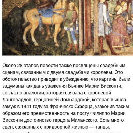
Около 28 этапов повести также посвящены свадебным
сценам, связанным с двумя свадьбами королевы.
Это
обстоятельство приводит к убеждению, что картины были
задуманы как дань уважения Бьянке Марии Висконти,
согласно аналогии, которая связана с королевой
Лангобардов, герцогиней Ломбардской, которая вышла
замуж в 1441 году за Франческо Сфорца, узаконив таким
образом его преемственность на посту Филиппо Марии
Висконти
достоинство герцога Миланского.
Есть много
сцен, связанных с придворной жизнью — танцы,