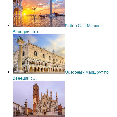
Район Сан-Марко в
Венеции: что…
Обзорный маршрут по
Венеции с…