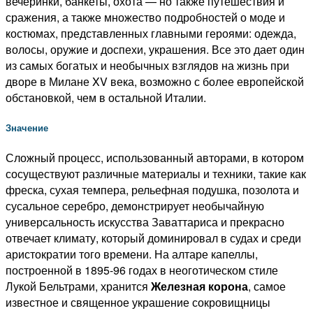
вечеринки, банкеты, охота — но также путешествия и
сражения, а также множество подробностей о моде и
костюмах, представленных главными героями: одежда,
волосы, оружие и доспехи, украшения.
Все это дает один
из самых богатых и необычных взглядов на жизнь при
дворе в Милане XV века, возможно с более европейской
обстановкой, чем в остальной Италии.
Значение
Сложный процесс, использованный авторами, в котором
сосуществуют различные материалы и техники, такие как
фреска, сухая темпера, рельефная подушка, позолота и
сусальное серебро, демонстрирует необычайную
универсальность искусства Заваттариса и прекрасно
отвечает климату, который доминировал в
судах и среди
аристократии того времени.
На алтаре капеллы,
построенной в 1895-96 годах в неоготическом стиле
Лукой Бельтрами, хранится
Железная корона
, самое
известное и священное украшение сокровищницы