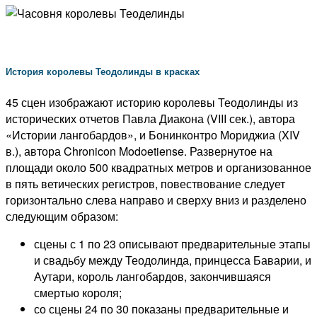
История королевы Теодолинды в красках
45 сцен изображают историю королевы Теодолинды из
исторических отчетов Павла Диакона (VIII сек.), автора
«Истории лангобардов», и Бонинконтро Мориджиа (XIV
в.), автора Chronicon Modoetiense.
Развернутое на
площади около 500 квадратных метров и организованное
в пять ветических регистров, повествование следует
горизонтально слева направо и сверху вниз и разделено
следующим образом:
сцены с 1 по 23 описывают предварительные этапы
и свадьбу между
Теодолинда, принцесса Баварии, и
Аутари, король лангобардов, закончившаяся
смертью короля;
со сцены 24 по 30 показаны предварительные и