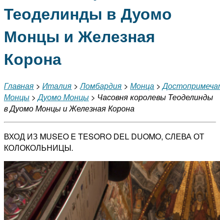
Теоделинды в Дуомо
Монцы и Железная
Корона
Главная
>
Италия
>
Ломбардия
>
Монца
>
Достопримеча
Монцы
>
Дуомо Монцы
> Часовня королевы Теоделинды
в Дуомо Монцы и Железная Корона
ВХОД ИЗ MUSEO E TESORO DEL DUOMO, СЛЕВА ОТ
КОЛОКОЛЬНИЦЫ.