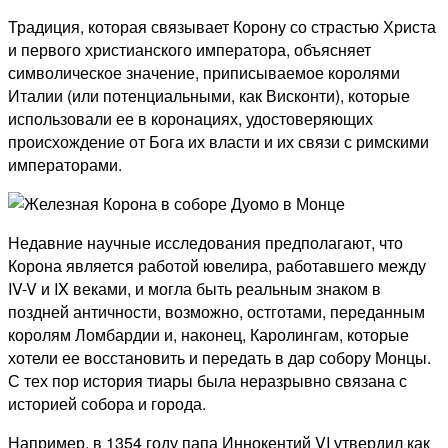
Традиция, которая связывает Корону со страстью Христа
и первого христианского императора, объясняет
символическое значение, приписываемое королями
Италии (или потенциальными, как Висконти), которые
использовали ее в коронациях, удостоверяющих
происхождение от
Бога их власти и их связи с римскими
императорами.
Недавние научные исследования предполагают, что
Корона является работой ювелира, работавшего между
IV-V и IX веками, и могла быть реальным знаком в
поздней античности, возможно, остготами, переданным
королям Ломбардии и, наконец, Каролингам, которые
хотели ее восстановить и передать в дар собору Монцы.
С тех пор история тиары была неразрывно связана с
историей собора и города.
Например, в 1354 году папа Иннокентий VI утвердил как