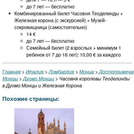
до 7 лет — бесплатно
Комбинированный билет Часовня Теоделинды +
Железная корона (с экскурсией) + Музей-
сокровищница (самостоятельно)
14 €
до 7 лет — бесплатно
Семейный билет (2 взрослых + минимум 1
ребенок от 7 до 16 лет): 10,00 € за каждого
Главная
>
Италия
>
Ломбардия
>
Монца
>
Достопримеча
Монцы
>
Дуомо Монцы
> Часовня королевы Теоделинды
в Дуомо Монцы и Железная Корона
Похожие страницы: