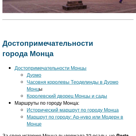
Достопримечательности
города Монца
Достопримечательности Монцы
Дуомо
Часовня королевы Теоделинды в Дуомо
Монц
ы
Королевский дворец Монцы и сады
Маршруты по городу Монца:
Исторический маршрут по городу Монца
Маршрут по городу: Ар-нуво или Модерн в
Монце
За свою историю Монца выдержала 32 осады, но
Porta