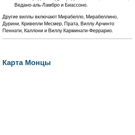
Ведано-аль-Ламбро и Биассоно.
Другие виллы включают Мирабелло, Мирабеллино,
Дурини, Кривелли Месмер, Прата, Виллу Арчинто
Пеннати, Каллони и Виллу Карминати-Феррарио.
Карта Монцы