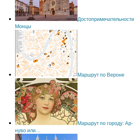
Достопримечательности
Монцы
Маршрут по Вероне
Маршрут по городу: Ар-
нуво или…