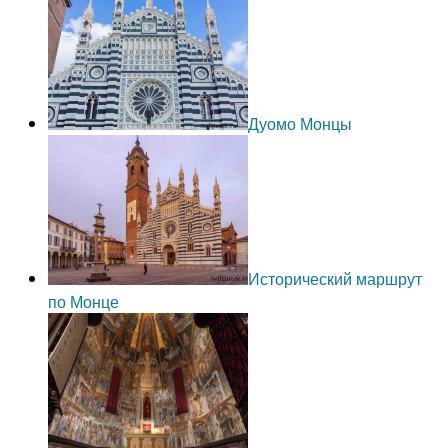
Дуомо Монцы
Исторический маршрут
по Монце