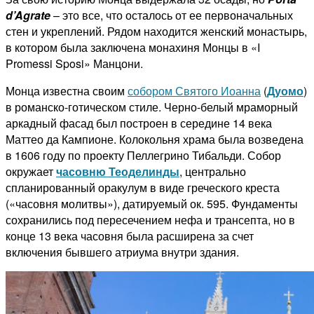
d’Agrate
– это все, что осталось от ее первоначальных
стен и укреплений.
Рядом находится женский монастырь,
в котором была заключена монахиня Монцы в «I
Promessi Sposi» Манцони.
Монца известна своим
собором Святого Иоанна
(
Дуомо
)
в романско-готическом стиле.
Черно-белый мраморный
аркадный фасад был построен в середине 14 века
Маттео да Кампионе.
Колокольня храма была возведена
в 1606 году по проекту Пеллегрино Тибальди.
Собор
окружает
часовню Теоделинды
, центрально
спланированный оракулум в виде греческого креста
(«часовня молитвы»), датируемый ок.
595. Фундаменты
сохранились под пересечением нефа и трансепта, но в
конце 13 века часовня была расширена за счет
включения бывшего атриума внутри здания.