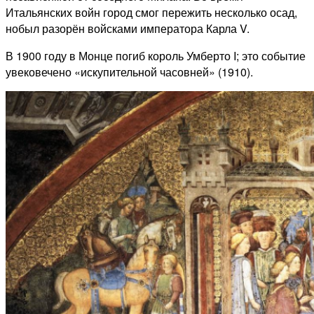
Итальянских войн город смог пережить несколько осад,
нобыл разорён войсками императора Карла V.
В 1900 году в Монце погиб король Умберто I; это событие
увековечено «искупительной часовней» (1910).