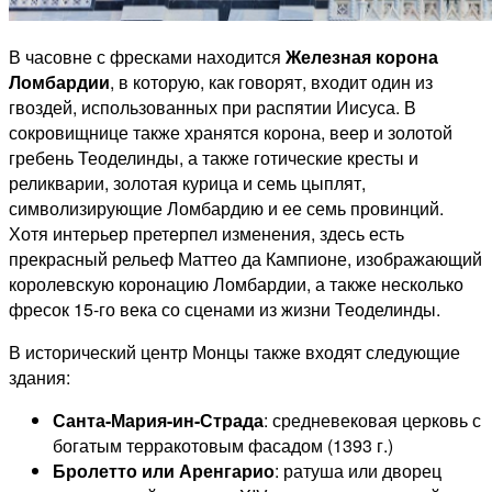
В часовне с фресками находится
Железная корона
Ломбардии
, в которую, как говорят, входит один из
гвоздей, использованных при распятии Иисуса.
В
сокровищнице также хранятся корона, веер и золотой
гребень Теоделинды, а также готические кресты и
реликварии, золотая курица и семь цыплят,
символизирующие Ломбардию и ее семь провинций.
Хотя интерьер претерпел изменения, здесь есть
прекрасный рельеф Маттео да Кампионе, изображающий
королевскую коронацию Ломбардии, а также несколько
фресок 15-го века со сценами из жизни Теоделинды.
В исторический центр Монцы также входят следующие
здания:
Санта-Мария-ин-Страда
: средневековая церковь с
богатым терракотовым фасадом (1393 г.)
Бролетто или Аренгарио
: ратуша или дворец