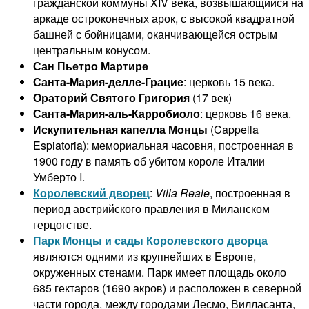
гражданской коммуны XIV века, возвышающийся на
аркаде остроконечных арок, с высокой квадратной
башней с бойницами, оканчивающейся острым
центральным конусом.
Сан Пьетро Мартире
Санта-Мария-делле-Грацие
: церковь 15 века.
Ораторий Святого Григория
(17 век)
Санта-Мария-аль-Карробиоло
: церковь 16 века.
Искупительная капелла Монцы
(Cappella
Espiatoria): мемориальная часовня, построенная в
1900 году в память об убитом короле Италии
Умберто I.
Королевский дворец
:
Villa Reale
, построенная в
период австрийского правления в Миланском
герцогстве.
Парк Монцы и сады Королевского дворца
являются одними из крупнейших в Европе,
окруженных стенами.
Парк имеет площадь около
685 гектаров (1690 акров) и расположен в северной
части города, между городами Лесмо, Вилласанта,