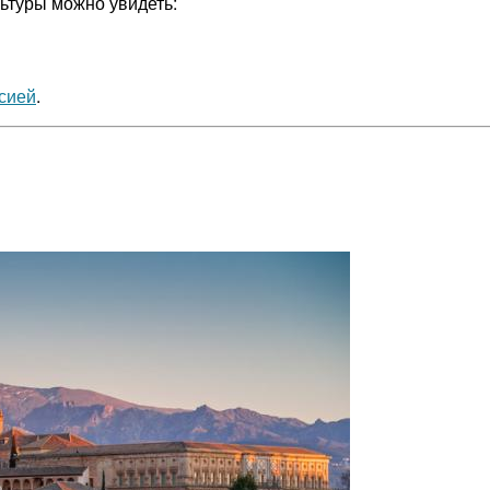
ьтуры можно увидеть:
сией
.