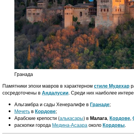
Гранада
Памятники эпохи мавров в характерном
стиле Мудехар
р
сосредоточены в
Андалусии
. Среди них наиболее интере
Альгамбра и сады Хенералифе в
Гранаде
;
Мечеть
в
Кордове
;
Арабские крепости (
алькасары
) в
Малага
,
Кордове
,
раскопки города
Медина-Асаара
около
Кордовы
.