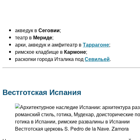
акведук в
Сеговии
;
театр в
Мериде
;
арки, акведук и амфитеатр в
Таррагоне
;
римское кладбище в
Кармоне
;
раскопки города Италика под
Севильей
.
Вестготская Испания
Вестготская церковь S. Pedro de la Nave. Zamora