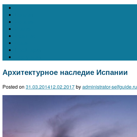
Австрия
Бельгия
Испания
Италия
Франция
Чехия
Швейцария
Португалия
Архитектурное наследие Испании
Posted on
31.03.2014
12.02.2017
by
administrator-selfguide.ru