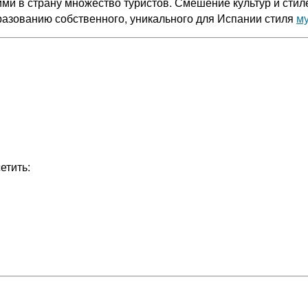
и в страну множество туристов. Смешение культур и сти
бразованию собственного, уникального для Испании стиля
м
етить: