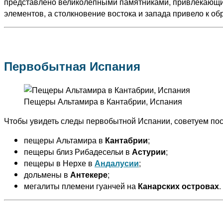
представлено великолепными памятниками, привлекающим
элементов, а столкновение востока и запада привело к о
Первобытная Испания
Пещеры Альтамира в Кантабрии, Испания
Чтобы увидеть следы первобытной Испании, советуем пос
пещеры Альтамира в
Кантабрии
;
пещеры близ Рибадесельи в
Астурии
;
пещеры в Нерхе в
Андалусии
;
дольмены в
Антекере
;
мегалиты племени гуанчей на
Канарских островах
.