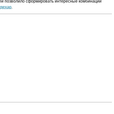
лей позволило сформировать интересные комбинации
удехар
.