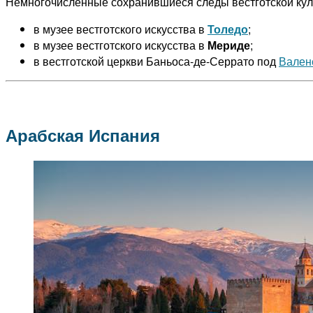
Немногочисленные сохранившиеся следы вестготской кул
в музее вестготского искусства в
Толедо
;
в музее вестготского искусства в
Мериде
;
в вестготской церкви Баньоса-де-Серрато под
Вален
Арабская Испания