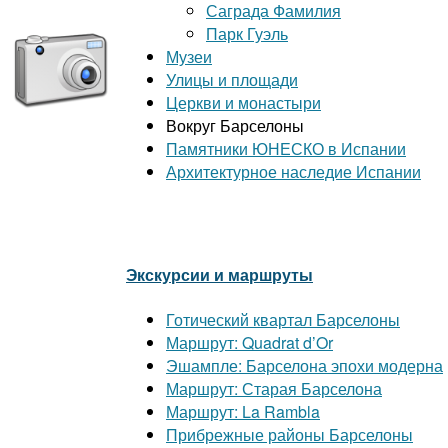
Саграда Фамилия
Парк Гуэль
Музеи
Улицы и площади
Церкви и монастыри
Вокруг Барселоны
Памятники ЮНЕСКО в Испании
Архитектурное наследие Испании
Экскурсии и маршруты
Готический квартал Барселоны
Маршрут: Quadrat d’Or
Эшампле: Барселона эпохи модерна
Маршрут: Старая Барселона
Маршрут: La Rambla
Прибрежные районы Барселоны