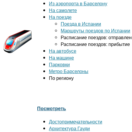
Из аэропорта в Барселону
На самолете
На поезде
Поезда в Испании
Маршруты поездов по Испании
Расписание поездов: отправле
Расписание поездов: прибытие
На автобусе
На машине
Парковки
Метро Барселоны
По региону
Посмотреть
Достопримечательности
Архитектура Гауди