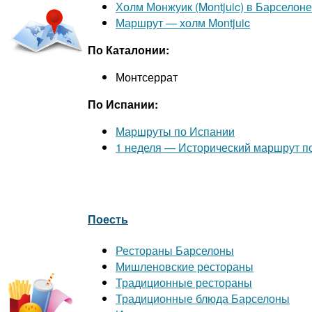
Холм Монжуик (Mоntjuic) в Барселоне
Маршрут — холм Mоntjuic
По Каталонии:
Монтсеррат
По Испании:
Маршруты по Испании
1 неделя — Исторический маршрут 
Поесть
Рестораны Барселоны
Мишленовские рестораны
Традиционные рестораны
Традиционные блюда Барселоны