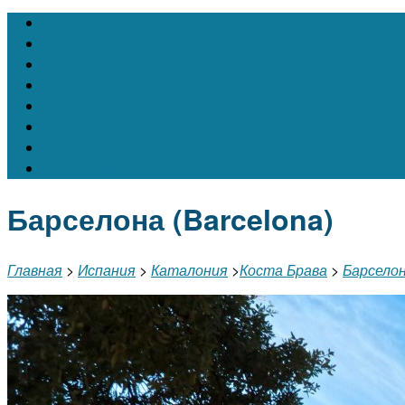
Австрия
Бельгия
Испания
Италия
Франция
Чехия
Швейцария
Португалия
Барселона (Barcelona)
Главная
>
Испания
>
Каталония
>
Коста Брава
>
Барсело