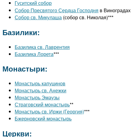
Гуситский собор
Собор Пресвятого Сердца Господня
в Виноградах
Собор св. Микулаша
(собор св. Николая)***
Базилики:
Базилика св. Лаврентия
Базилика Лорета
***
Монастыри:
Монастырь капуцинов
Монастырь св. Анежки
Монастырь Эмаузы
Страговский монастырь
**
Монастырь св. Иржи (Георгия)
***
Бжерновский монастырь
Церкви: