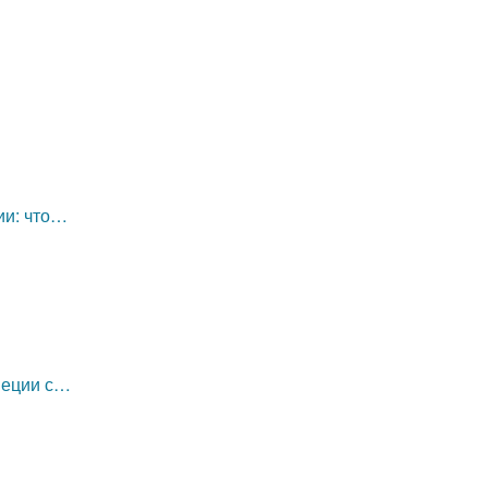
ии: что…
неции с…