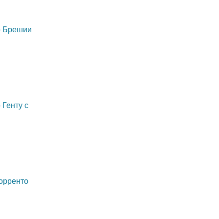
о Брешии
 Генту с
орренто