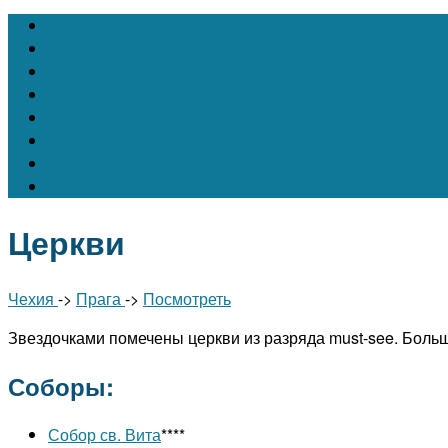
Австрия
Бельгия
Испания
Италия
Франция
Чехия
Швейцария
Португалия
Церкви
Чехия
->
Прага
->
Посмотреть
Звездочками помечены церкви из разряда must-see. Боль
Соборы:
Собор св. Вита
****