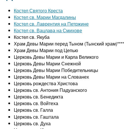
Костел Святого Креста
Костел св. Марии Магдалины
Костел св. Лаврентия на Петржине
Костел св. Вацлава на Смихове
Костел св. Якуба
Храм Девы Марии перед Тыном (Тынский храм)****
Храм Девы Марии под Цепью
Церковь Девы Марии и Карла Великого
Церковь Девы Марии Снежной
Церковь Девы Марии Победительницы
Церковь Девы Марии на Слованех
Церковь рождества Христова
Церковь св. Антония Падуанского
Церковь св. Бенедикта
Церковь св. Войтеха
Церковь св. Галла
Церковь св. Гаштала
Церковь св. Духа