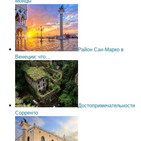
Монцы
Район Сан-Марко в
Венеции: что…
Достопримечательности
Сорренто