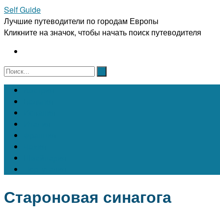
Self Guide
Лучшие путеводители по городам Европы
Кликните на значок, чтобы начать поиск путеводителя
Австрия
Бельгия
Испания
Италия
Франция
Чехия
Швейцария
Португалия
Староновая синагога