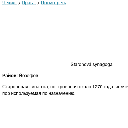
Чехия
->
Прага
->
Посмотреть
Staronová synagoga
Район
: Йозефов
Староновая синагога, построенная около 1270 года, явля
пор используемая по назначению.