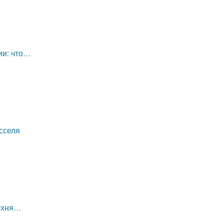
ии: что…
сселя
кухня…