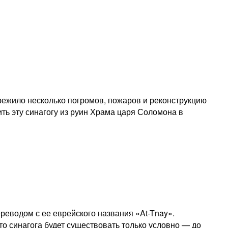
ережило несколько погромов, пожаров и реконструкцию
ить эту синагогу из руин Храма царя Соломона в
реводом с ее еврейского названия «At-Tnay».
то синагога будет существовать только условно — до