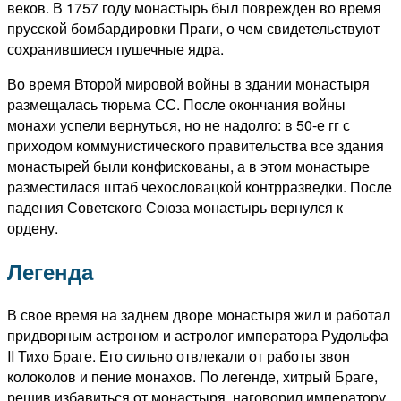
веков. В 1757 году монастырь был поврежден во время
прусской бомбардировки Праги, о чем свидетельствуют
сохранившиеся пушечные ядра.
Во время Второй мировой войны в здании монастыря
размещалась тюрьма СС. После окончания войны
монахи успели вернуться, но не надолго: в 50-е гг с
приходом коммунистического правительства все здания
монастырей были конфискованы, а в этом монастыре
разместилася штаб чехословацкой контрразведки. После
падения Советского Союза монастырь вернулся к
ордену.
Легенда
В свое время на заднем дворе монастыря жил и работал
придворным астроном и астролог императора Рудольфа
II Тихо Браге. Его сильно отвлекали от работы звон
колоколов и пение монахов. По легенде, хитрый Браге,
решив избавиться от монастыря, наговорил императору,