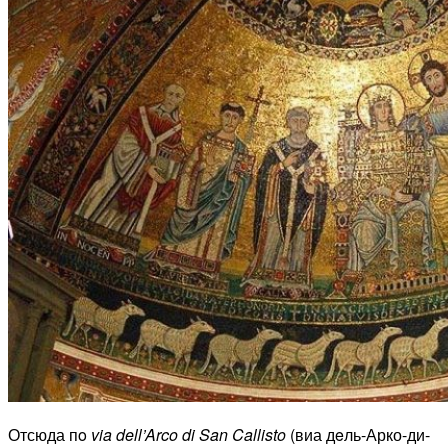
Отсюда пo
via
dell
’
Arco
di
San
Callisto
(виа дeль-Арко-ди-