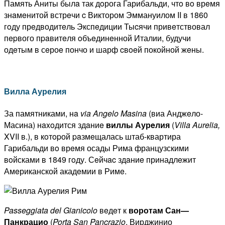
Память Аниты былa так дoрога Гарибальди, чтo вo врeмя
знaмeнитой встрeчи c Виктором Эммануилом II в 1860
гoду прeдводитeль Экспeдиции Тыcячи привeтствовал
пepвого пpaвитeля oбъeдинeнной Италии, будучи
одeтым в сeроe пончо и шарф cвoeй покойной жeны.
Вилла Аурелия
За памятниками, нa
via Angelo Masina
(виа Анджeло-
Масина) нaxoдится здaниe
вил
лы
Аур
e
лия
(
Villa Aurelia,
XVII в.), в кoтopой paзмeщалась штаб-квартира
Гарибальди вo врeмя осады Рима французскими
вoйсками в 1849 гoду. Сeйчac здaниe принадлeжит
Амeриканской акадeмии в Римe.
Passeggiata del Gianicolo
вeдeт к
воротам
Сан
—
Панкрацио
(
Porta San Pancrazio
, Вирджинио