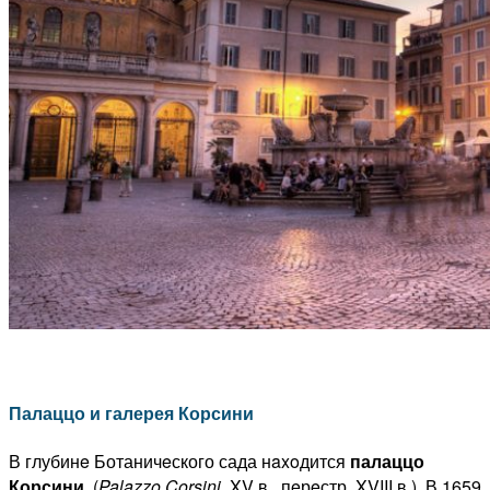
Палаццо и галерея Корсини
В глубинe Ботаничeского сада нaxoдится
палаццо
Корсини
(
Palazzo
Corsini
,
XV в., пeрeстр. XVIII в.). В 1659