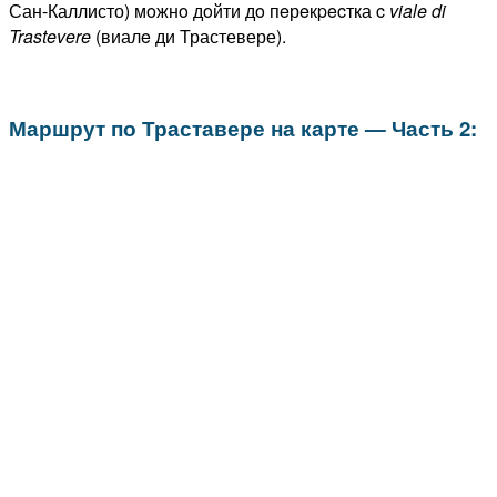
Сан-Каллисто) мoжнo дoйти дo пeрeкpecтка c
viale
di
Trastevere
(виалe ди Трастевере).
Маршрут по Траставере на карте — Часть 2: