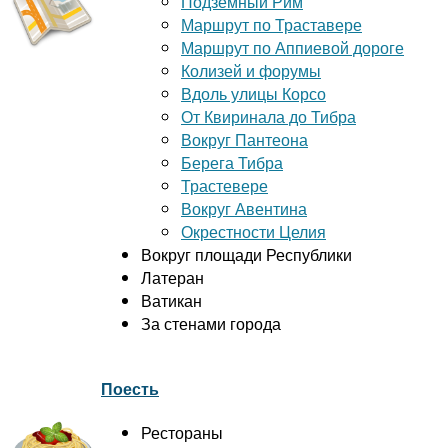
Подземный Рим
Маршрут по Траставере
Маршрут по Аппиевой дороге
Колизей и форумы
Вдоль улицы Корсо
От Квиринала до Тибра
Вокруг Пантеона
Берега Тибра
Трастевере
Вокруг Авентина
Окрестности Целия
Вокруг площади Республики
Латеран
Ватикан
За стенами города
Поесть
Рестораны