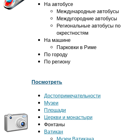
На автобусе
Международные автобусы
Междугородние автобусы
Региональные автобусы по
окрестностям
На машине
Парковки в Риме
По городу
По региону
Посмотреть
Достопримечательности
Музеи
Площади
Церкви и монастыри
Фонтаны
Ватикан
Музеи Ватикана