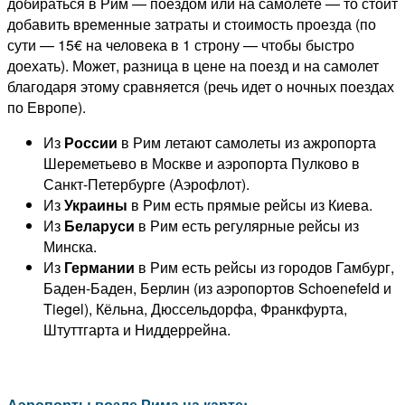
добираться в Рим — поездом или на самолете — то стоит
добавить временные затраты и стоимость проезда (по
сути — 15€ на человека в 1 строну — чтобы быстро
доехать). Может, разница в цене на поезд и на самолет
благодаря этому сравняется (речь идет о ночных поездах
по Европе).
Из
России
в Рим летают самолеты из ажропорта
Шереметьево в Москве и аэропорта Пулково в
Санкт-Петербурге (Аэрофлот).
Из
Украины
в Рим есть прямые рейсы из Киева.
Из
Беларуси
в Рим есть регулярные рейсы из
Минска.
Из
Германии
в Рим есть рейсы из городов Гамбург,
Баден-Баден, Берлин (из аэропортов Schoenefeld и
Tiegel), Кёльна, Дюссельдорфа, Франкфурта,
Штуттгарта и Ниддеррейна.
Аэропорты возле Рима на карте: