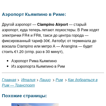
Аэропорт Кьямпино в Риме:
Другой аэропорт —
Ciampino Airport
— старый
аэропорт, куда теперь летают лоукостеры. В Рим ходят
электрички FR4 и FR6, такси до центра города —
фиксированный тариф 30€. Автобус от терминала до
вокзала Ciampino или метро А — Anangina — будет
стоить €1.20 (отпр. раз в 30 минут),
Аэропорт Рима Кьямпино
Из аэропорта Кьямпино в Рим
Главная
>
Италия
>
Лацио
>
Рим
>
Как добраться в
Рим — Транспорт
Похожие страницы: