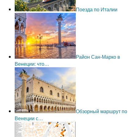
Поезда по Италии
Район Сан-Марко в
Венеции: что…
Обзорный маршрут по
Венеции с…