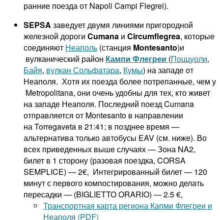
ранние поезда от Napoli Campi Flegrei).
SEPSA
заведует двумя линиями пригородной
железной дороги
Cumana
и
Circumflegrea
, которые
соединяют
Неаполь
(станция
Montesanto
)и
вулканический район
Кампи Флегреи
(
Поццуоли
,
Байя
,
вулкан Сольфатара
,
Кумы
) на западе от
Неаполя. Хотя их поезда более потрепанные, чем у
Metropolitana, они очень удобны для тех, кто живет
на западе Неаполя. Последний поезд Cumana
отправляется от Montesanto в направлении
на Torregaveta в 21:41; в позднее время —
альтернатива только автобусы EAV (см. ниже). Во
всех приведенных выше случаях — Зона NA2,
билет в 1 сторону (разовая поездка, CORSA
SEMPLICE) — 2€, Интегрированный билет — 120
минут с первого компостирования, можно делать
пересадки — (BIGLIETTO ORARIO) — 2.5 €,
Транспортная карта региона Капми Флегреи и
Неаполя (PDF)