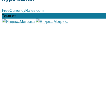
FreeCurrencyRates.com
Тема от
Out the Box