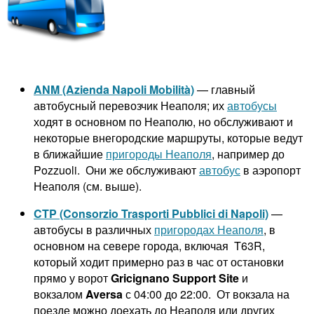
ANM (Azienda Napoli Mobilità)
— главный
автобусный перевозчик Неаполя; их
автобусы
ходят в основном по Неаполю, но обслуживают и
некоторые внегородские маршруты, которые ведут
в ближайшие
пригороды Неаполя
, например до
Pozzuoli. Они же обслуживают
автобус
в аэропорт
Неаполя (см. выше).
CTP (Consorzio Trasporti Pubblici di Napoli)
—
автобусы в различных
пригородах Неаполя
, в
основном на севере города, включая T63R,
который ходит примерно раз в час от остановки
прямо у ворот
Gricignano Support Site
и
вокзалом
Aversa
с 04:00 до 22:00. От вокзала на
поезде можно доехать до Неаполя или других