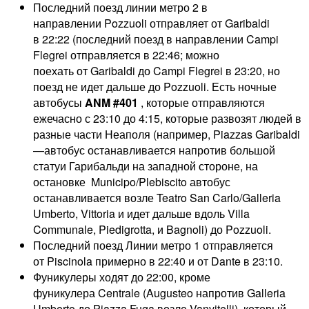
Последний поезд линии метро 2 в
направлении Pozzuoli отправляет от Garibaldi
в 22:22 (последний поезд в направлении Campi
Flegrei отправляется в 22:46; можно
поехать от Garibaldi до Campi Flegrei в 23:20, но
поезд не идет дальше до Pozzuoli. Есть ночные
автобусы
ANM #401
, которые отправляются
ежечасно с 23:10 до 4:15, которые развозят людей в
разные части Неаполя (например, Piazzas Garibaldi
—автобус останавливается напротив большой
статуи Гарибальди на западной стороне, на
остановке Municipo/Plebiscito автобус
останавливается возле Teatro San Carlo/Galleria
Umberto, Vittoria и идет дальше вдоль Villa
Communale, Piedigrotta, и Bagnoli) до Pozzuoli.
Последний поезд Линии метро 1 отправляется
от Piscinola примерно в 22:40 и от Dante в 23:10.
Фуникулеры ходят до 22:00, кроме
фуникулера Centrale (Augusteo напротив Galleria
Umberto до Piazza Fuga возле Vanvitelli), который