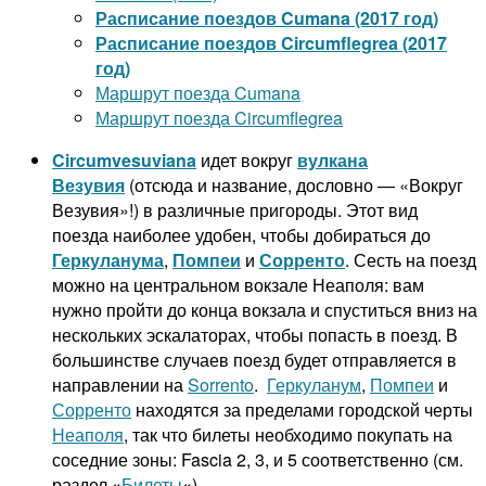
Расписание поездов Cumana (2017 год)
Расписание поездов
Circumflegrea
(2017
год)
Маршрут поезда Cumana
Маршрут поезда Circumflegrea
Circumvesuviana
идет вокруг
вулкана
Везувия
(отсюда и название, дословно — «Вокруг
Везувия»!) в различные пригороды. Этот вид
поезда наиболее удобен, чтобы добираться до
Геркуланума
,
Помпеи
и
Сорренто
. Сесть на поезд
можно на центральном вокзале Неаполя: вам
нужно пройти до конца вокзала и спуститься вниз на
нескольких эскалаторах, чтобы попасть в поезд. В
большинстве случаев поезд будет отправляется в
направлении на
Sorrento
.
Геркуланум
,
Помпеи
и
Сорренто
находятся за пределами городской черты
Неаполя
, так что билеты необходимо покупать на
соседние зоны: Fascia 2, 3, и 5 соответственно (см.
раздел «
Билеты
«).