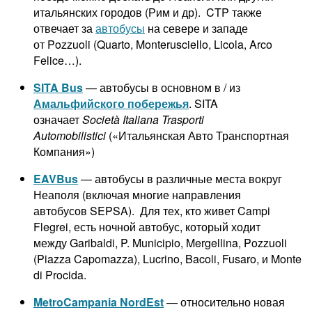
итальянских городов (Рим и др). CTP также
отвечает за
автобусы
на севере и западе
от Pozzuoli (Quarto, Monterusciello, Licola, Arco
Felice…).
SITA Bus
— автобусы в основном в / из
Амальфийского побережья
. SITA
означает
Società Italiana Trasporti
Automobilistici
(«Итальянская Авто Транспортная
Компания»)
EAVBus
— автобусы в различные места вокруг
Неаполя (включая многие направления
автобусов SEPSA). Для тех, кто живет Campi
Flegrei, есть ночной автобус, который ходит
между Garibaldi, P. Municipio, Mergellina, Pozzuoli
(Piazza Capomazza), Lucrino, Bacoli, Fusaro, и Monte
di Procida.
MetroCampania NordEst
— относительно новая