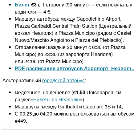
Билет
€3
в 1 сторону (90 минут) — если покупать у
водителя — 4 €.
Маршрут автобуса: между Capodichino Airport,
Piazza Garibaldi Central Train Station (Центральный
вокзал Неаполя) и Piazza Municipo (рядом с Castel
Nuovo/Maschio Angioino и Piazza del Plebiscito).
Отправление: каждые 20 минут с 6:30 (от Piazza
Municipo) до 23:30 (из аэропорта Неаполя)
или 24:00 (от Piazza Municipo).
PDF расписание автобусов Аэропорт -Неаполь.
Альтернативный
городской автобус
:
медленнее, но дешевле (
€1.50
Uniconapoli, см
раздел»
Билеты по Неаполю
«)
Маршруты: между Garibaldi и Capo are 3S и 14;
С 00:25 до 04:30 можно воспользоваться автобусом
#449.