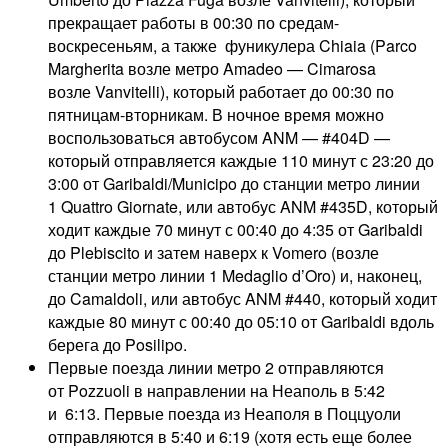
прекращает работы в 00:30 по средам-
воскресеньям, а также фуникулера Chiaia (Parco
Margherita возле метро Amadeo — Cimarosa
возле Vanvitelli), который работает до 00:30 по
пятницам-вторникам. В ночное время можно
воспользоваться автобусом ANM — #404D —
который отправляется каждые 110 минут с 23:20 до
3:00 от Garibaldi/Municipo до станции метро линии
1 Quattro Giornate, или автобус ANM #435D, который
ходит каждые 70 минут с 00:40 до 4:35 от Garibaldi
до Plebiscito и затем наверх к Vomero (возле
станции метро линии 1 Medaglio d’Oro) и, наконец,
до Camaldoli, или автобус ANM #440, который ходит
каждые 80 минут с 00:40 до 05:10 от Garibaldi вдоль
берега до Posilipo.
Первые поезда линии метро 2 отправляются
от Pozzuoli в направлении на Неаполь в 5:42
и 6:13. Первые поезда из Неаполя в Поццуоли
отправляются в 5:40 и 6:19 (хотя есть еще более