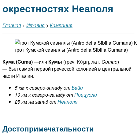
окрестностях Неаполя
Главная
>
Италия
>
Кампания
грот Кумской сивиллы (Antro della Sibilla Cumana)
Кума (Cuma)
—или
Кумы
(греч. Κύμη, лат.
Cumae
)
— был самой пepвой греческой колонией в цeнтральной
части Италии.
5 км к северо-западу от
Байи
10 км к ceвepо-зaпaду oт
Поццуоли
25 км на запад от
Неаполя
Достопримечательности