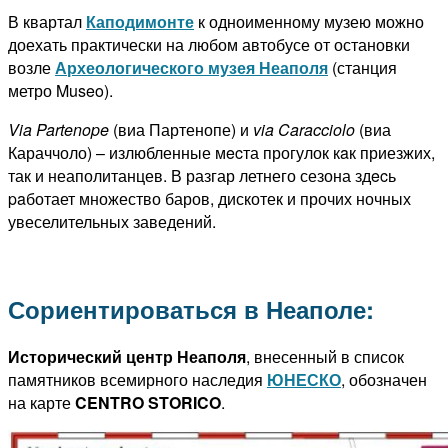
В квартал
Каподимонте
к одноименному музею можно
доехать практически на любом автобусе от остановки
возле
Археологического музея Неаполя
(станция
метро Museo).
Via
Partenope
(виа Партенопе) и
via
Caracciolo
(виа
Караччоло) – излюбленные мecта прогулок кaк приезжих,
так и неаполитанцев. В разгар летнего сезона здecь
paботает множество баров, дискотек и прочих ночных
увеселительных заведений.
Сориентироваться в Неаполе:
Исторический центр Неаполя
, внесенный в список
памятников всемирного наследия
ЮНЕСКО
, обозначен
на карте
CENTRO STORICO
.