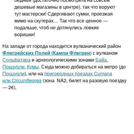
дешевые магазины в центре), так что воруют
тут мастерски! Сдергивают сумки, проезжая
мимо на скутерах… Так что все ценное —
подальше, чтоб не дотянулись ловкие
воришки!
На западе от города находится вулканический район
Флегрейских Полей (Кампи Флегреи
) с вулканом
Сольфатара
и археологическими зонами
Байа
,
Поццуоли
,
Кумы
. Сюда можно добираться на метро (до
Поццуоли
), или на
пригородных поездах Cumana
или Circumflegrea
(зона NA2, билет на разовую поездку
— 2€),