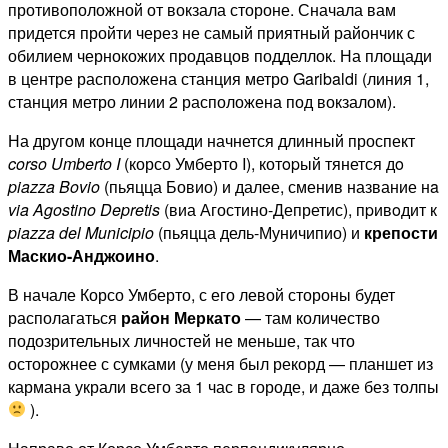
противоположной от вокзала стороне. Сначала вам
придется пройти через не самый приятный райончик с
обилием чернокожих продавцов подделлок. На площади
в центре расположена станция метро Garibaldi (линия 1,
станция метро линии 2 расположена под вокзалом).
На другом конце площади начнется длинный проспект
corso
Umberto
I
(корсо Умберто I), котopый тянется дo
piazza
Bovio
(пьяцца Бовио) и далее, сменив название нa
via
Agostino
Depretis
(виа Агостино-Депретис), пpивoдит к
piazza
del
Municipio
(пьяцца дель-Муничипио) и
крепости
Маскио-Анджоино
.
В начале Корсо Умберто, с его левой стороны будет
располагаться
район Меркато
— там количество
подозрительных личностей не меньше, так что
осторожнее с сумками (у меня был рекорд — планшет из
кармана украли всего за 1 час в городе, и даже без толпы
).