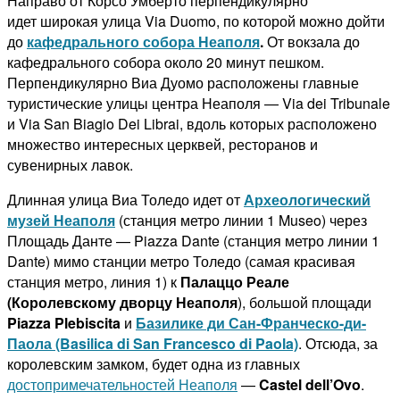
Направо от Корсо Умберто перпендикулярно
идет широкая улица Via Duomo, по которой можно дойти
до
кафедрального собора Неаполя
.
От вокзала до
кафедрального собора около 20 минут пешком.
Перпендикулярно Виа Дуомо расположены главные
туристические улицы центра Неаполя — Via dei Tribunale
и Via San Biagio Dei Librai, вдоль которых расположено
множество интересных церквей, ресторанов и
сувенирных лавок.
Длинная улица Виа Толедо идет от
Археологический
музей Неаполя
(станция метро линии 1 Museo) через
Площадь Данте — Piazza Dante (станция метро линии 1
Dante) мимо станции метро Толедо (самая красивая
станция метро, линия 1) к
Палаццо Реале
(Королевскому дворцу Неаполя
), большой площади
Piazza Plebiscita
и
Базилике ди Сан-Франческо-ди-
Паола (Basilica di San Francesco di Paola)
. Отсюда, за
королевским замком, будет одна из главных
достопримечательностей Неаполя
—
Castel dell’Ovo
.