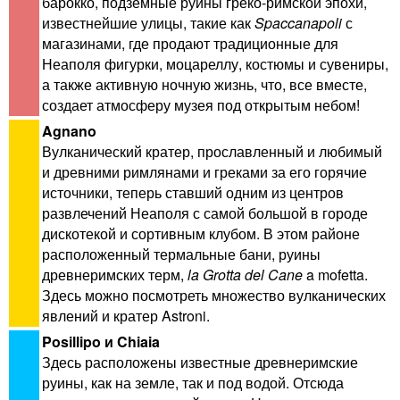
барокко, подземные руины греко-римской эпохи,
известнейшие улицы, такие как
Spaccanapoli
с
магазинами, где продают традиционные для
Неаполя фигурки, моцареллу, костюмы и сувениры,
а также активную ночную жизнь, что, все вместе,
создает атмосферу музея под открытым небом!
Agnano
Вулканический кратер, прославленный и любимый
и древними римлянами и греками за его горячие
источники, теперь ставший одним из центров
развлечений Неаполя с самой большой в городе
дискотекой и сортивным клубом. В этом районе
расположенный термальные бани, руины
древнеримских терм,
la Grotta del Cane
a mofetta.
Здесь можно посмотреть множество вулканических
явлений и кратер Astroni.
Posillipo и Chiaia
Здесь расположены известные древнеримские
руины, как на земле, так и под водой. Отсюда