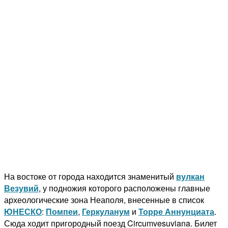
На востоке от города находится знаменитый
вулкан
Везувий
, у подножия которого расположены главные
археологические зона Неаполя, внесенные в список
ЮНЕСКО
:
Помпеи
,
Геркуланум
и
Торре Аннунциата
.
Сюда ходит пригородный поезд Circumvesuviana. Билет