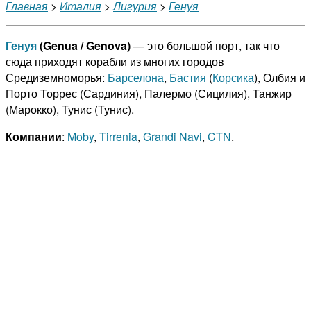
Главная
>
Италия
>
Лигурия
>
Генуя
Генуя
(Genua / Genova)
— это большой порт, так что
сюда приходят корабли из многих городов
Средиземноморья:
Барселона
,
Бастия
(
Корсика
), Олбия и
Порто Торрес (Сардиния), Палермо (Сицилия), Танжир
(Марокко), Тунис (Тунис).
Компании
:
Moby
,
Tirrenia
,
Grandi Navi
,
CTN
.