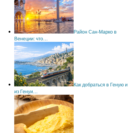
Район Сан-Марко в
Венеции: что…
Как добраться в Геную и
из Генуи…