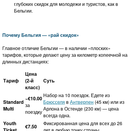
глубоких скидок для молодежи и туристов, как в
Бельгии.
Почему Бельгия — «рай скидок»
Главное отличие Бельгии — в наличии «плоских»
тарифов, которые делают цену за километр копеечной на
длинных дистанциях:
Цена
Тариф
(2-й
Суть
класс)
Набор на 10 поездок. Едете из
~€10.00
Standard
Брюсселя
в
Антверпен
(45 км) или из
за
Multi
Арлона в Остенде (230 км) — цена
поездку
всегда одна.
Youth
Фиксированная цена для всех до 26
€7.50
Ticket
лет в любую точку страны.