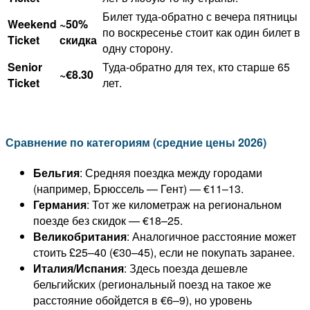
Билет туда-обратно с вечера пятницы
Weekend
~50%
по воскресенье стоит как один билет в
Ticket
скидка
одну сторону.
Senior
Туда-обратно для тех, кто старше 65
~€8.30
Ticket
лет.
Сравнение по категориям (средние цены 2026)
Бельгия
: Средняя поездка между городами
(например, Брюссель — Гент) — €11–13.
Германия
: Тот же километраж на региональном
поезде без скидок — €18–25.
Великобритания
: Аналогичное расстояние может
стоить £25–40 (€30–45), если не покупать заранее.
Италия/Испания
: Здесь поезда дешевле
бельгийских (региональный поезд на такое же
расстояние обойдется в €6–9), но уровень