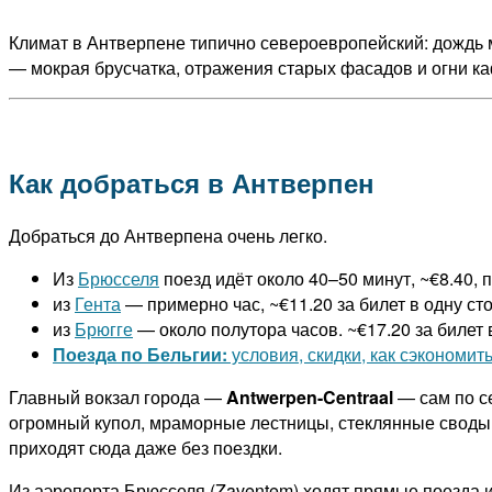
Климат в Антверпене типично североевропейский: дождь 
— мокрая брусчатка, отражения старых фасадов и огни к
Как добраться в Антверпен
Добраться до Антверпена очень легко.
Из
Брюсселя
поезд идёт около 40–50 минут, ~€8.40, 
из
Гента
— примерно час, ~€11.20 за билет в одну ст
из
Брюгге
— около полутора часов. ~€17.20 за билет в
Поезда по Бельгии:
условия, скидки, как сэкономит
Главный вокзал города —
Antwerpen-Centraal
— сам по с
огромный купол, мраморные лестницы, стеклянные своды 
приходят сюда даже без поездки.
Из аэропорта Брюсселя (Zaventem) ходят прямые поезда и