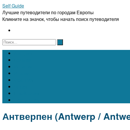
Self Guide
Лучшие путеводители по городам Европы
Кликните на значок, чтобы начать поиск путеводителя
Австрия
Бельгия
Испания
Италия
Франция
Чехия
Швейцария
Португалия
Антверпен (Antwerp / Antwe