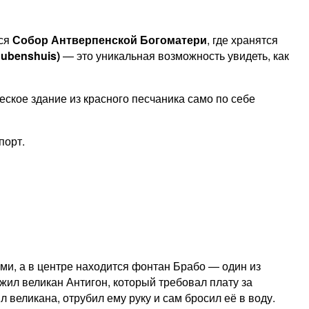
тся
Собор Антверпенской Богоматери
, где хранятся
ubenshuis)
— это уникальная возможность увидеть, как
еское здание из красного песчаника само по себе
порт.
и, а в центре находится фонтан Брабо — один из
жил великан Антигон, который требовал плату за
л великана, отрубил ему руку и сам бросил её в воду.