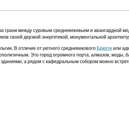
 на грани между суровым средневековьем и авангардной мо
ков своей дерзкой энергетикой, монументальной архитект
ьгии. В отличие от уютного средневекового
Брюгге
или ад
политичным. Это город огромного порта, алмазов, моды, ба
 зданиями, а рядом с кафедральным собором можно встрети