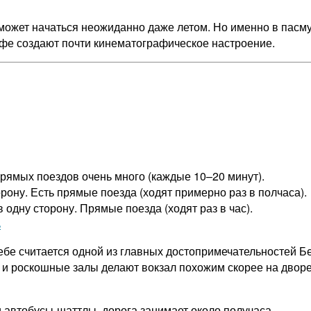
может начаться неожиданно даже летом. Но именно в пасм
афе создают почти кинематографическое настроение.
прямых поездов очень много (каждые 10–20 минут).
орону. Есть прямые поезда (ходят примерно раз в полчаса).
 одну сторону. Прямые поезда (ходят раз в час).
ь
ебе считается одной из главных достопримечательностей Б
и роскошные залы делают вокзал похожим скорее на дворец
 автобусы-шаттлы, дорога занимает около получаса.