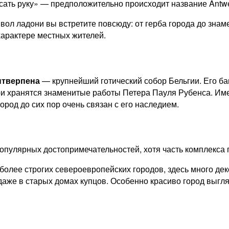
сать руку» — предположительно происходит название Antw
мвол ладони вы встретите повсюду: от герба города до зна
характере местных жителей.
нтверпена
— крупнейший готический собор Бельгии. Его ба
три хранятся знаменитые работы
Петера Пауля Рубенса
. Им
ород до сих пор очень связан с его наследием.
опулярных достопримечательностей, хотя часть комплекса 
более строгих североевропейских городов, здесь много дек
 и даже в старых домах купцов. Особенно красиво город выг