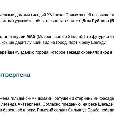
очеными домами гильдий XVI века. Прямо за ней возвышае
еликом художнике, обязательно загляните в
Дом Рубенса (R
 станет
музей MAS
(Museum aan de Stroom). Его футуристич
крыше дарит лучший вид на город, порт и реку Шельду.
тарейшему зданию города, которое веками охраняло вход в 
нтверпена
ужена гильдейскими домами, ратушей и старинными фасадам
 легенда Антверпена. Согласно преданию, на реке Шельде 
 и бросал её в реку. Римский солдат Сильвиус Брабо победи