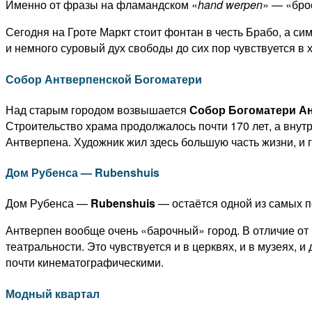
Именно от фразы на фламандском «
hand werpen
» — «бро
Сегодня на Гроте Маркт стоит фонтан в честь Брабо, а си
и немного суровый дух свободы до сих пор чувствуется в 
Собор Антверпенской Богоматери
Над старым городом возвышается
Собор Богоматери А
Строительство храма продолжалось почти 170 лет, а вну
Антверпена. Художник жил здесь большую часть жизни, и г
Дом Рубенса — Rubenshuis
Дом Рубенса —
Rubenshuis
— остаётся одной из самых п
Антверпен вообще очень «барочный» город. В отличие от 
театральности. Это чувствуется и в церквях, и в музеях,
почти кинематографическими.
Модный квартал