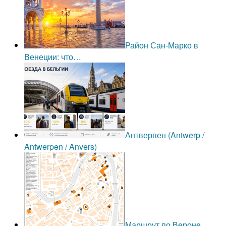
Район Сан-Марко в
Венеции: что…
Антверпен (Antwerp /
Antwerpen / Anvers)
Маршрут по Вероне