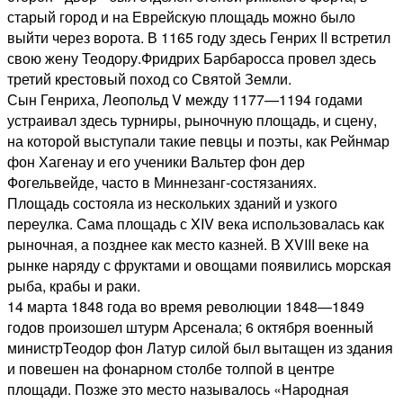
старый город и на Еврейскую площадь можно было
выйти через ворота. В 1165 году здесь Генрих II встретил
свою жену Теодору.Фридрих Барбаросса провел здесь
третий крестовый поход со Святой Земли.
Сын Генриха, Леопольд V между 1177—1194 годами
устраивал здесь турниры, рыночную площадь, и сцену,
на которой выступали такие певцы и поэты, как Рейнмар
фон Хагенау и его ученики Вальтер фон дер
Фогельвейде, часто в Миннезанг-состязаниях.
Площадь состояла из нескольких зданий и узкого
переулка. Сама площадь с XIV века использовалась как
рыночная, а позднее как место казней. В XVIII веке на
рынке наряду с фруктами и овощами появились морская
рыба, крабы и раки.
14 марта 1848 года во время революции 1848—1849
годов произошел штурм Арсенала; 6 октября военный
министрТеодор фон Латур силой был вытащен из здания
и повешен на фонарном столбе толпой в центре
площади. Позже это место называлось «Народная