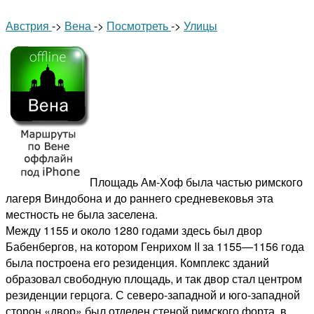
Австрия
->
Вена
->
Посмотреть
->
Улицы
Площадь Ам-Хоф была частью римского
лагеря Виндобона и до раннего средневековья эта
местность не была заселена.
Между 1155 и около 1280 годами здесь был двор
Бабенбергов, на котором Генрихом II за 1155—1156 года
была построена его резиденция. Комплекс зданий
образовал свободную площадь, и так двор стал центром
резиденции герцога. С северо-западной и юго-западной
сторон «двор» был отделен стеной римского форта, в