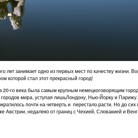
о лет занимает одно из первых мест по качеству жизни. Во
ом которой стал этот прекрасный город!
ала 20-го века была самым крупным немецкоговорящим горо
 городов мира, уступая лишьЛондону, Нью-Йорку и Парижу
атилось почти на четверть и перестало.расти. Но до сих 
е Австрии, недалеко от границ с Чехией, Словакией и Венг