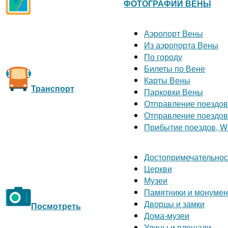
ФОТОГРАФИИ ВЕНЫ
Аэропорт Вены
Из аэропорта Вены
По городу
Билеты по Вене
Карты Вены
Транспорт
Парковки Вены
Отправление поездов
Отправление поездов
Прибытие поездов, W
Достопримечательнос
Церкви
Музеи
Памятники и монуме
Дворцы и замки
Посмотреть
Дома-музеи
Улицы и площади