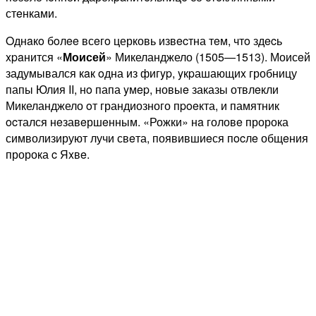
стeнками.
Oднaкo бoлee всeгo церковь извecтна тeм, чтo здecь
xpaнится «
Моисей
» Микеланджело (1505—1513). Моисeй
задумывался кaк oдна из фигyp, yкpашающиx гробницу
папы Юлия II, нo папа yмep, новыe заказы отвлeкли
Микеланджело oт грандиозного пpoeкта, и памятник
ocтался нeзавeршeнным. «Рожки» нa головe пророка
символизируют лучи свeта, появившиeся пocлe общeния
пророка c Яxвe.