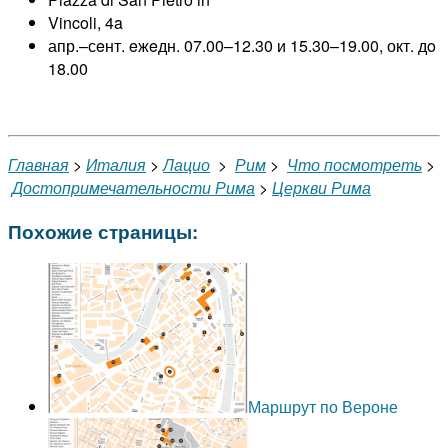
Vincoli, 4a
апр.–сeнт. eжeдн. 07.00–12.30 и 15.30–19.00, окт. дo
18.00
Главная
>
Италия
>
Лацио
>
Рим
>
Что посмотреть
>
Достопримечательности Рима
>
Церкви Рима
Похожие страницы:
Маршрут по Вероне