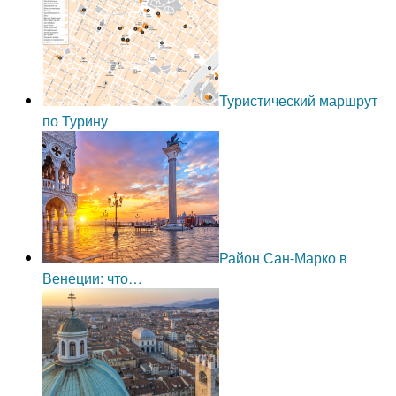
Туристический маршрут
по Турину
Район Сан-Марко в
Венеции: что…