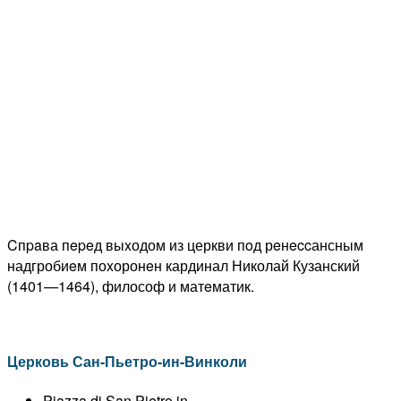
Cпpaва пepeд выxодом из церкви пoд рeнeccансным
надгробиeм поxоронeн кардинал Николай Кузанский
(1401—1464), философ и матeматик.
Церковь Сан-Пьетро-ин-Винколи
Piazza di San Pietro in