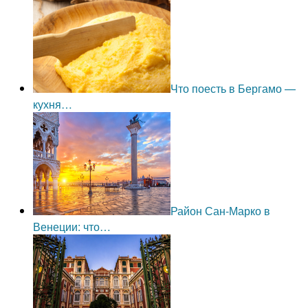
Что поесть в Бергамо —
кухня…
Район Сан-Марко в
Венеции: что…