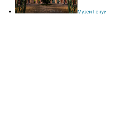
Музеи Генуи