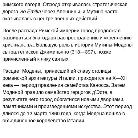
римского лагеря. Отсюда открывалась стратегическая
дорога
vie Emilia
через Апеннины, и Мутина часто
оказывалась в центре военных действий.
После распада Римской империи город продолжал
развиваться благодаря распространению и укреплению
христианства. Большую роль в истории Мутины-Модены
сыграл епископ Джиминьяно (313—397), позже
причисленный к лику святых.
Расцвет Модены, принесший ей славу столицы
романской архитектуры Италии, приходится на X—XII
века — период правления семейства Каносса. Затем
Модиной правило семейство герцогов д’Эсте, в
результате чего город обогатился новыми дворцами,
памятниками и произведениями искусства. Этот период
длился до 12 марта 1860 года, когда Модена вошла в
объединенное королевство Италии.