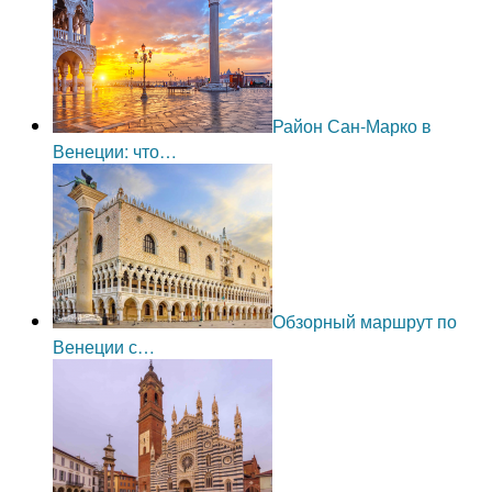
Район Сан-Марко в
Венеции: что…
Обзорный маршрут по
Венеции с…