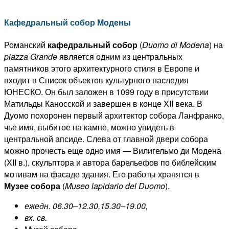
Кафедральный собор Модены
Романский
кафедральный собор
(
Duomo
di
Modena
) на
piazza
Grande
является одним из центральных
памятников этого архитектурного стиля в Европе и
входит в Список объектов культурного наследия
ЮНЕСКО. Он был заложен в 1099 году в присутствии
Матильды Каносской и завершен в конце XII века. В
Дуомо похоронен первый архитектор собора Ланфранко,
чье имя, выбитое на камне, можно увидеть в
центральной апсиде. Слева от главной двери собора
можно прочесть еще одно имя — Вилигельмо ди Модена
(XII в.), скульптора и автора барельефов по библейским
мотивам на фасаде здания. Его работы хранятся в
Музее собора
(
Museo lapidario del Duomo
).
ежедн. 06.30–12.30,15.30–19.00,
вх. св.