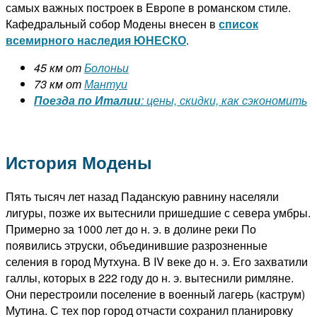
самых важных построек в Европе в романском стиле.
Кафедральный собор Модены внесен в
список
всемирного наследия ЮНЕСКО
.
45 км от
Болоньи
73 км от
Мантуи
Поезда по Италии
: цены, скидки, как сэкономить
История Модены
Пять тысяч лет назад Паданскую равнину населяли
лигуры, позже их вытеснили пришедшие с севера умбры.
Примерно за 1000 лет до н. э. в долине реки По
появились этруски, объединившие разрозненные
селения в город Мутхуна. В IV веке до н. э. Его захватили
галлы, которых в 222 году до н. э. вытеснили римляне.
Они перестроили поселение в военный лагерь (каструм)
Мутина. С тех пор город отчасти сохранил планировку