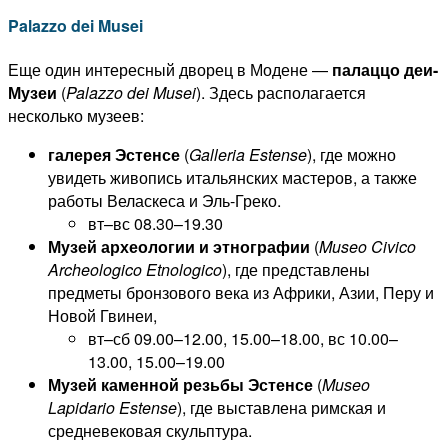
Palazzo dei Musei
Еще один интересный дворец в Модене —
палаццо деи-
Музеи
(
Palazzo dei Musei
). Здесь располагается
несколько музеев:
галерея Эстенсе
(
Galleria
Estense
), где можно
увидеть живопись итальянских мастеров, а также
работы Веласкеса и Эль-Греко.
вт–вс 08.30–19.30
Музей
археологии и этнографии
(
Museo Civico
Archeologico Etnologico
), где представлены
предметы бронзового века из Африки, Азии, Перу и
Новой Гвинеи,
вт–сб 09.00–12.00, 15.00–18.00, вс 10.00–
13.00, 15.00–19.00
Музей каменной резьбы Эстенсе
(
Museo
Lapidario Estense
), где выставлена римская и
средневековая скульптура.