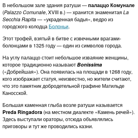
В небольшом зале здания ратуши —
палаццо Комунале
(
Palazzo Comunale
, XVIII в.) — хранится знаменитая
La
Secchia Rapita
— «украденная бадья», ведро из
городского колодца
Болоньи
.
Этот трофей, взятый в битве с извечными врагами-
болонцами в 1325 году — один из символов города.
На углу палаццо стоит небольшое изваяние женщины,
которое традиционно называют
Bonissima
(«Добрейшая»). Она появилась на площади в 1268 году,
кого изображает статуя, неизвестно, но жители считают,
что это памятник добродетельной графине Матильде
Каносской.
Большая каменная глыба возле ратуши называется
Preda Ringadora
(на местном диалекте «Камень речей»).
Здесь выступали ораторы, отсюда объявлялись
приговоры и тут же проводились казни.