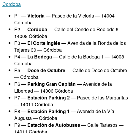
P1 —
Victoria
— Paseo de la Victoria — 14004
Córdoba
P2 —
Cordoba
— Calle del Conde de Robledo 6 —
14008 Córdoba
P3 —
El Corte Inglés
— Avenida de la Ronda de los
Tejares 30 — Córdoba
P4 —
La Bodega
— Calle de la Bodega 1 — 14008
Córdoba
P5 —
Doce de Octubre
— Calle de Doce de Octubre
— Córdoba
P6 —
Parking Gran Capitán
— Avenida de la
Liberdad — 14006 Córdoba
P7 —
Estación Parking 2
— Paseo de las Margaritas
— 14011 Córdoba
P8 —
Estación Parking 1
— Avenida de la Vía
Augusta — Córdoba
P9 —
Estación de Autobuses
— Calle Tartesos —
14011 Córdoba