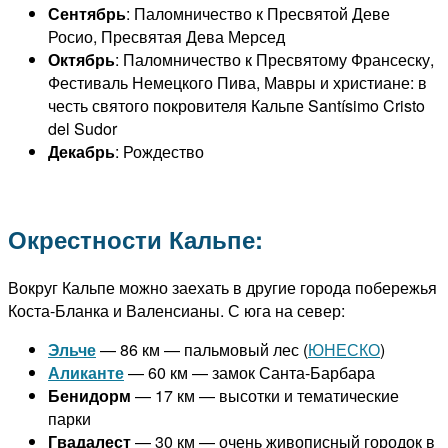
Сентябрь
: Паломничество к Пресвятой Деве
Росио, Пресвятая Дева Мерсед
Октябрь
: Паломничество к Пресвятому Франсеску,
Фестиваль Немецкого Пива, Мавры и христиане: в
честь святого покровителя Кальпе Santísimo Cristo
del Sudor
Декабрь
: Рождество
Окрестности Кальпе:
Вокруг Кальпе можно заехать в другие города побережья
Коста-Бланка и Валенсианы. С юга на север:
Эльче
— 86 км — пальмовый лес (
ЮНЕСКО
)
Аликанте
— 60 км — замок Санта-Барбара
Бенидорм
— 17 км — высотки и тематические
парки
Гвадалест
— 30 км — очень живописный городок в