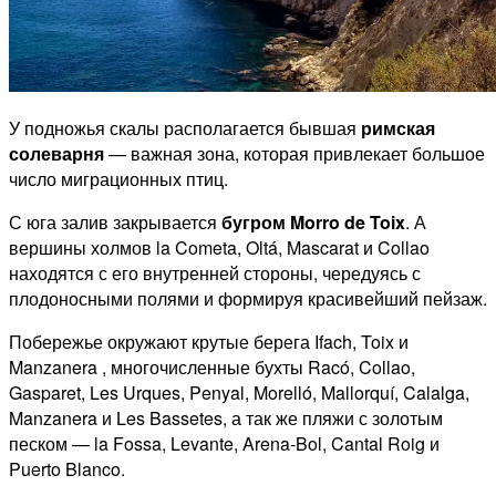
У подножья скалы располагается бывшая
римская
солеварня
— важная зона, которая привлекает большое
число миграционных птиц.
С юга залив закрывается
бугром Morro de Toix
. А
вершины холмов la Cometa, Oltá, Mascarat и Collao
находятся с его внутренней стороны, чередуясь с
плодоносными полями и формируя красивейший пейзаж.
Побережье окружают крутые берега Ifach, Toix и
Manzanera , многочисленные бухты Racó, Collao,
Gasparet, Les Urques, Penyal, Morelló, Mallorquí, Calalga,
Manzanera и Les Bassetes, а так же пляжи с золотым
песком — la Fossa, Levante, Arena-Bol, Cantal Roig и
Puerto Blanco.