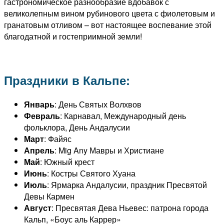
гастрономическое разнообразие вдобавок с
великолепным вином рубинового цвета с фиолетовым и
гранатовым отливом – вот настоящее воспевание этой
благодатной и гостеприимной земли!
Праздники в Кальпе:
Январь
: День Святых Волхвов
Февраль
: Карнавал, Международный день
фольклора, День Андалусии
Март
: Файяс
Апрель
: Mig Any Мавры и Христиане
Май
: Южный крест
Июнь
: Костры Святого Хуана
Июль
: Ярмарка Андалусии, праздник Пресвятой
Девы Кармен
Август
: Пресвятая Дева Ньевес: патрона города
Кальп, «Боус аль Каррер»