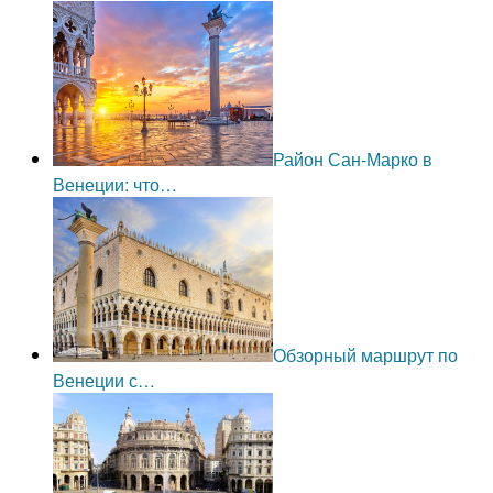
Район Сан-Марко в
Венеции: что…
Обзорный маршрут по
Венеции с…