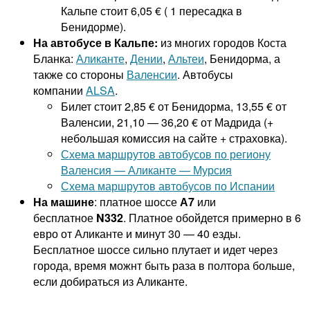
Кальпе стоит 6,05 € ( 1 пересадка в
Бенидорме).
На автобусе в Кальпе:
из многих городов Коста
Бланка:
Аликанте
,
Дении
,
Альтеи
, Бенидорма, а
также со стороны
Валенсии
. Автобусы
компании
ALSA
.
Билет стоит 2,85 € от Бенидорма, 13,55 € от
Валенсии, 21,10 — 36,20 € от Мадрида (+
небольшая комиссия на сайте + страховка).
Схема маршрутов автобусов по региону
Валенсия — Аликанте — Мурсия
Схема маршрутов автобусов по Испании
На машине
: платное шоссе
А7
или
бесплатное
N332
. Платное обойдется примерно в 6
евро от Аликанте и минут 30 — 40 езды.
Бесплатное шоссе сильно плутает и идет через
города, время можнт быть раза в полтора больше,
если добираться из Аликанте.