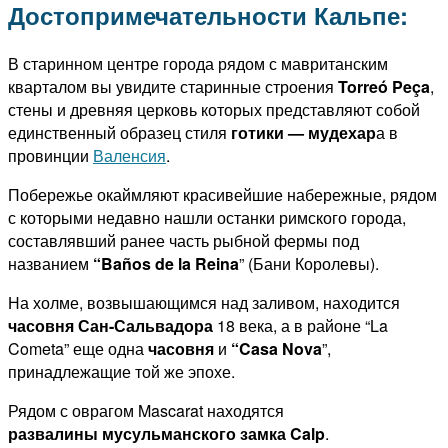
Достопримечательности Кальпе:
В старинном центре города рядом с мавританским
кварталом вы увидите старинные строения
Torreó Peça
,
стены и древняя церковь которых представляют собой
единственный образец стиля
готики — мудехар
а в
провинции
Валенсия
.
Побережье окаймляют красивейшие набережные, рядом
с которыми недавно нашли останки римского города,
составлявший ранее часть рыбной фермы под
названием
“Baños de la Reina
” (Бани Королевы).
На холме, возвышающимся над заливом, находится
часовня Сан-Сальвадора
18 века, а в районе “La
Cometa” еще одна
часовня
и
“Casa Nova
”,
принадлежащие той же эпохе.
Рядом с оврагом Mascarat находятся
развалины мусульманского замка Calp
.