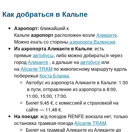
Как добраться в Кальпе
Аэропорт:
ближайший к
Кальпе
аэропорт
расположен возле
Аликанте
.
Можно ехать со стороны
аэропорта Валенсии
.
Из аэропорта Аликанте в Кальпе
: есть
прямые
автобусы
, либо можно добираться через
город
Аликанте
, а дальше на
автобусе
или
на
Alicante TRAM
по живописному маршруту вдоль
побережья
Коста Бланка
.
Автобус из аэропорта Аликанте в Кальпе: 1:30
в пути, отправление из аэропорта в 8:00,
11:00, 15:00, 17:00.
Билет 9,45 €, с комиссией и страховкой на
сайте — 11,48 €.
На поезде
: ж/д поездов RENFE вокзала нет, только
остановка трамвая-поезда
Alicante TRAM
.
Билет на трамвай Аликанте из Аликанте до