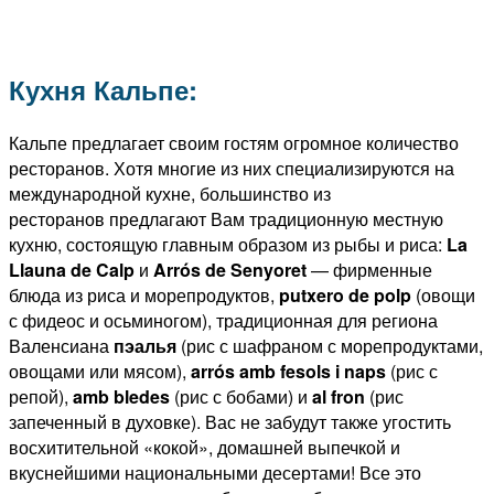
Кухня Кальпе:
Кальпе предлагает своим гостям огромное количество
ресторанов. Хотя многие из них специализируются на
международной кухне, большинство из
ресторанов предлагают Вам традиционную местную
кухню, состоящую главным образом из рыбы и риса:
La
Llauna de Calp
и
Arrós de Senyoret
— фирменные
блюда из риса и морепродуктов,
putxero de polp
(овощи
с фидеос и осьминогом), традиционная для региона
Валенсиана
пэалья
(рис с шафраном с морепродуктами,
овощами или мясом),
arrós amb fesols i naps
(рис с
репой),
amb bledes
(рис с бобами) и
al fron
(рис
запеченный в духовке). Вас не забудут также угостить
восхитительной «кокой», домашней выпечкой и
вкуснейшими национальными десертами! Все это