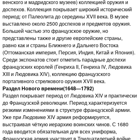
венского и мадридского музеев) коллекцией оружия и
доспехов. Коллекция покрывает широкий исторический
период: от Палеолита до середины XVII века. В музее
выставлено около 2500 доспехов и предметов оружия.
Большей частью это французское оружие, но
представлены также и другие европейские страны,
равно как и страны Ближнего и Дальнего Востока
(Оттоманская империя, Персия, Индия, Китай и Япония).
Среди экспонатов стоит отметить парадные доспехи
французских королей (Генриха II, Генриха IV, Людовика
XIII и Людовика XIV), коллекцию французского
портативного стрелкового оружия XVII века.
Раздел Нового времени(1648—1792)
Раздел покрывает период от Людовика XIV и практически
до Французской революции. Период характеризуется
резкими изменениями в структуре французской армии.
Уже при Людовике XIV армия реформируется,
выстраивая чёткую иерархию воинских чинов. С 1680
года вводится обязательная для всех униформа,
Французская армия участвует в Тридцатилетней войне.