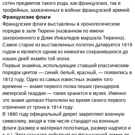
сотен предметов такого рода, как французских, так и
трофейных, захваченных в войнах французской армией.
Французские флаги
Французские флаги выставлены в хронологическом
порядке в зале Тюренн (названном по имени
захороненного в Доме Инвалидов маршала Тюренна).
Самое старое из выставленных полотен датируется 1619
годом и является одним из немногих сохранившихся до
наших дней знамён той эпохи.
Первые знамёна, использующие ставший классическим
порядок цветов — синий, белый, красный, — появились в
1812 году. Одно из самых известных знамён того
времени — знамя первого полка пеших гренадеров
имперской гвардии — также хранится в музее. Именно
это знамя целовал Наполеон во время своего первого
отречения от трона в 1814 году.
В 1880 году официальный декрет закрепляет военную
символику, вводя в том числе стандарт на военные
флаги (размер и материал полотнища, размер надписи и
т. п.). Этот стандарт действует во французской армии до