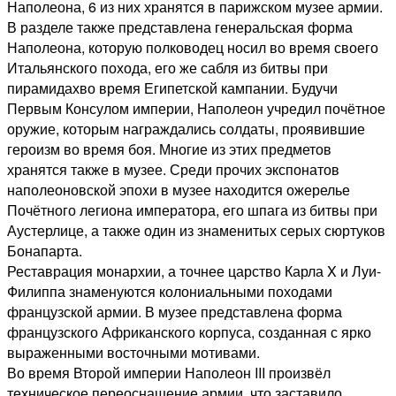
Наполеона, 6 из них хранятся в парижском музее армии.
В разделе также представлена генеральская форма
Наполеона, которую полководец носил во время своего
Итальянского похода, его же сабля из битвы при
пирамидахво время Египетской кампании. Будучи
Первым Консулом империи, Наполеон учредил почётное
оружие, которым награждались солдаты, проявившие
героизм во время боя. Многие из этих предметов
хранятся также в музее. Среди прочих экспонатов
наполеоновской эпохи в музее находится ожерелье
Почётного легиона императора, его шпага из битвы при
Аустерлице, а также один из знаменитых серых сюртуков
Бонапарта.
Реставрация монархии, а точнее царство Карла X и Луи-
Филиппа знаменуются колониальными походами
французской армии. В музее представлена форма
французского Африканского корпуса, созданная с ярко
выраженными восточными мотивами.
Во время Второй империи Наполеон III произвёл
техническое переоснащение армии, что заставило