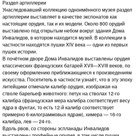
Раздел артиллерии
Унаследовавший коллекцию одноимённого музея раздел
артиллерии выставляет в качестве экспонатов как
настоящие орудия, так и их модели. Около 800 орудий
выставлено под открытым небом вокруг здания Дома
Инвалидов, в котором находится музей. В коллекции в
частности находятся пушки XIV века — одни из первых
пушек истории.
В почётном дворе Дома Инвалидов выставлены орудия
классических французских батарей XVII—XVIII веков, по
своему оформлению приближающиеся к произведениям
искусства. Посетитель в частности узнаёт, что в эту эпоху
литейщики отмечали калибр орудия, изображая на
стволе барельеф животного: петух на стволах 12-го
калибра (французская мера калибра соответствует весу
ядра в фунтах, то есть 12-й калибр соответствует
примерно 6-килограммовых ядрам), химера — 16-го
калибра, лев — 24-го.
Вдоль рвов, со стороны эспланады Инвалидов
выставлены трофейные орудия, в том числе пушки