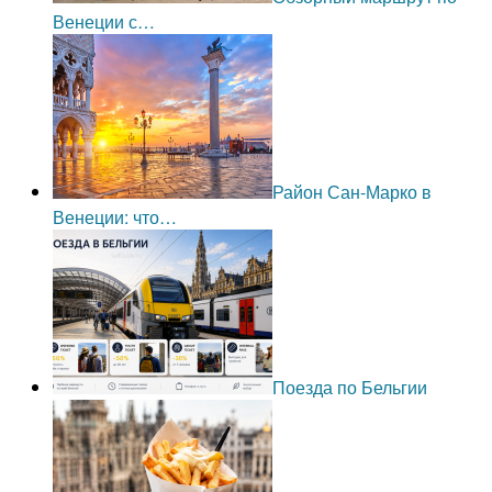
Венеции с…
Район Сан-Марко в
Венеции: что…
Поезда по Бельгии