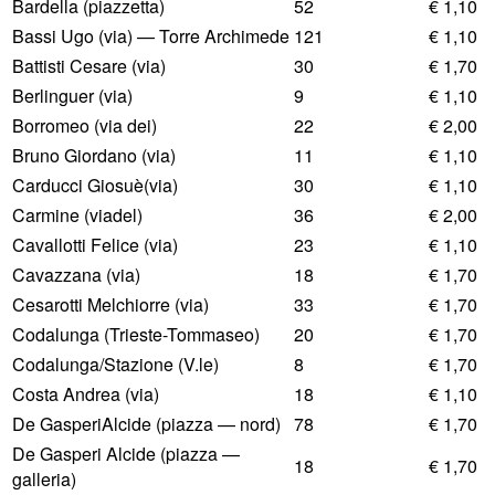
Bardella (piazzetta)
52
€ 1,10
Bassi Ugo (via) — Torre Archimede
121
€ 1,10
Battisti Cesare (via)
30
€ 1,70
Berlinguer (via)
9
€ 1,10
Borromeo (via dei)
22
€ 2,00
Bruno Giordano (via)
11
€ 1,10
Carducci Giosuè(via)
30
€ 1,10
Carmine (viadel)
36
€ 2,00
Cavallotti Felice (via)
23
€ 1,10
Cavazzana (via)
18
€ 1,70
Cesarotti Melchiorre (via)
33
€ 1,70
Codalunga (Trieste-Tommaseo)
20
€ 1,70
Codalunga/Stazione (V.le)
8
€ 1,70
Costa Andrea (via)
18
€ 1,10
De GasperiAlcide (piazza — nord)
78
€ 1,70
De Gasperi Alcide (piazza —
18
€ 1,70
galleria)