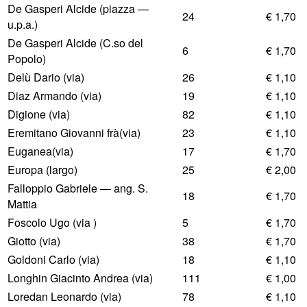
De Gasperi Alcide (piazza —
24
€ 1,70
u.p.a.)
De Gasperi Alcide (C.so del
6
€ 1,70
Popolo)
Delù Dario (via)
26
€ 1,10
Diaz Armando (via)
19
€ 1,10
Digione (via)
82
€ 1,10
Eremitano Giovanni frà(via)
23
€ 1,10
Euganea(via)
17
€ 1,70
Europa (largo)
25
€ 2,00
Falloppio Gabriele — ang. S.
18
€ 1,70
Mattia
Foscolo Ugo (via )
5
€ 1,70
Giotto (via)
38
€ 1,70
Goldoni Carlo (via)
18
€ 1,10
Longhin Giacinto Andrea (via)
111
€ 1,00
Loredan Leonardo (via)
78
€ 1,10