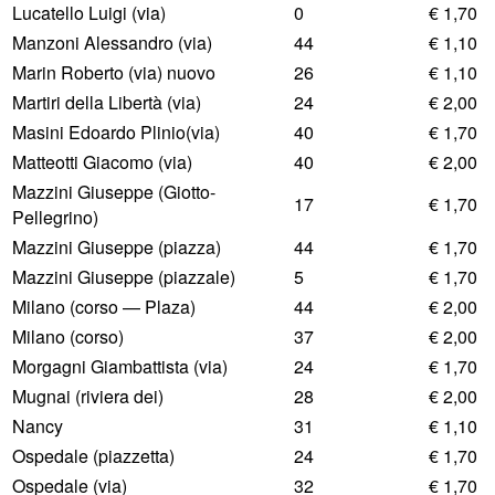
Lucatello Luigi (via)
0
€ 1,70
Manzoni Alessandro (via)
44
€ 1,10
Marin Roberto (via) nuovo
26
€ 1,10
Martiri della Libertà (via)
24
€ 2,00
Masini Edoardo Plinio(via)
40
€ 1,70
Matteotti Giacomo (via)
40
€ 2,00
Mazzini Giuseppe (Giotto-
17
€ 1,70
Pellegrino)
Mazzini Giuseppe (piazza)
44
€ 1,70
Mazzini Giuseppe (piazzale)
5
€ 1,70
Milano (corso — Plaza)
44
€ 2,00
Milano (corso)
37
€ 2,00
Morgagni Giambattista (via)
24
€ 1,70
Mugnai (riviera dei)
28
€ 2,00
Nancy
31
€ 1,10
Ospedale (piazzetta)
24
€ 1,70
Ospedale (via)
32
€ 1,70