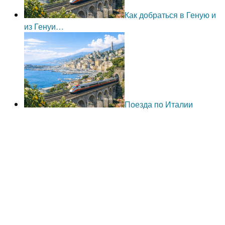
Как добраться в Геную и
из Генуи…
Поезда по Италии