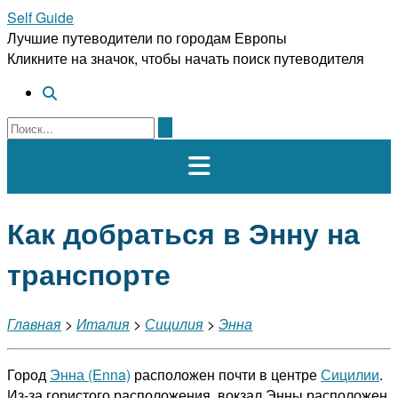
Перейти
Self Guide
к
Лучшие путеводители по городам Европы
содержимому
Кликните на значок, чтобы начать поиск путеводителя
Как добраться в Энну на
транспорте
Главная
>
Италия
>
Сицилия
>
Энна
Город
Энна (Enna)
расположен почти в центре
Сицилии
.
Из-за гористого расположения, вокзал Энны расположен