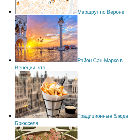
Маршрут по Вероне
Район Сан-Марко в
Венеции: что…
Традиционные блюда
Брюсселя