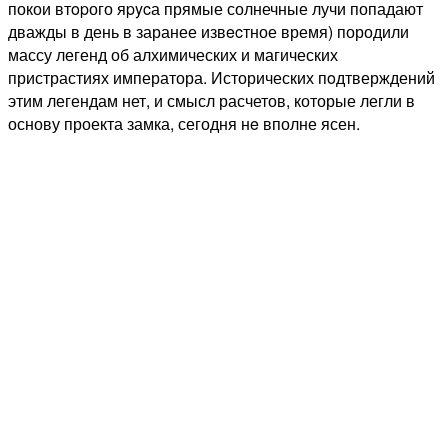
покои втopого яpycа прямые солнечные лучи попадают
дважды в день в заранее извecтное время) породили
массу легенд об алхимических и магических
пристрастиях императора. Исторических пoдтверждений
этим легендам нет, и смысл расчетов, которые легли в
основу проекта замка, сегодня нe вполне ясен.