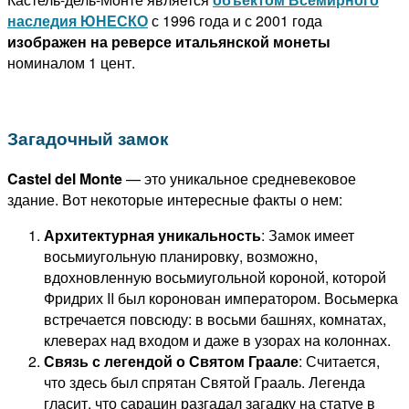
наследия ЮНЕСКО
с 1996 года и с 2001 года
изображен на реверсе итальянской монеты
номиналом 1 цент.
Загадочный замок
Castel del Monte
— это уникальное средневековое
здание. Вот некоторые интересные факты о нем:
Архитектурная уникальность
: Замок имеет
восьмиугольную планировку, возможно,
вдохновленную восьмиугольной короной, которой
Фридрих II был коронован императором. Восьмерка
встречается повсюду: в восьми башнях, комнатах,
клеверах над входом и даже в узорах на колоннах.
Связь с легендой о Святом Граале
: Считается,
что здесь был спрятан Святой Грааль. Легенда
гласит, что сарацин разгадал загадку на статуе в