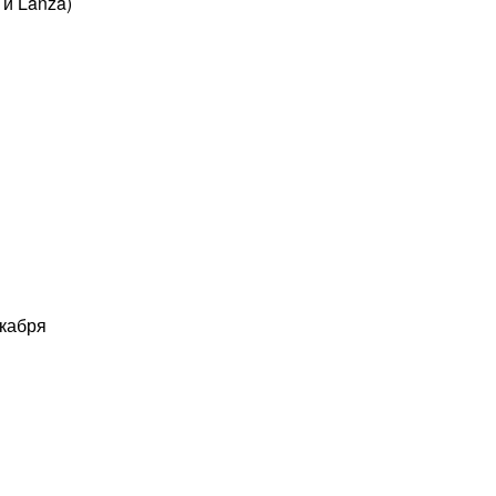
 и Lanza)
екабря