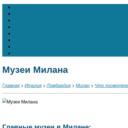
Австрия
Бельгия
Испания
Италия
Франция
Чехия
Швейцария
Португалия
Музеи Милана
Главная
>
Италия
>
Ломбардия
>
Милан
>
Что посмотре
Главные музеи в Милане: