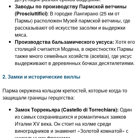
Заводы по производству Пармской ветчины
(Prosciuttifici)
: В городке Лангирано (25 км от
Пармы) расположен Музей пармской ветчины, где
рассказывают об искусстве засолки и выдержки
мяса.
Производства бальзамического уксуса:
Хотя его
столицей считается Модена, в окрестностях Пармы
также много семейных хозяйств (acetaia), где уксус
выдерживают в деревянных бочках десятилетиями.
2. Замки и исторические виллы
Парма окружена кольцом крепостей, которые когда-то
защищали границы герцогства:
Замок Торрекьяра (Castello di Torrechiara):
Один
из самых сохранившихся и романтичных замков
Италии XV века. Он стоит на холме среди
виноградников и знаменит «Золотой комнатой» с
уникальными фресками.