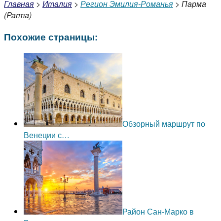
Главная
>
Италия
>
Регион Эмилия-Романья
> Парма
(Parma)
Похожие страницы:
Обзорный маршрут по
Венеции с…
Район Сан-Марко в