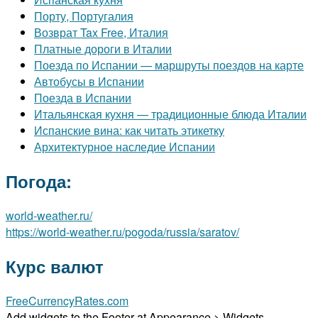
Порту, Португалия
Возврат Tax Free, Италия
Платные дороги в Италии
Поезда по Испании — маршруты поездов на карте
Автобусы в Испании
Поезда в Испании
Итальянская кухня — традиционные блюда Италии
Испанские вина: как читать этикетку
Архитектурное наследие Испании
Погода:
world-weather.ru/
https://world-weather.ru/pogoda/russia/saratov/
Курс валют
FreeCurrencyRates.com
Add widgets to the Footer at Appearance > Widgets