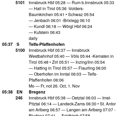
5101
Innsbruck Hbf 05:28 — Rum b.Innsbruck 05:33
— Hall in Tirol 05:36 -Volders-
Baumkirchen 05:41 • Schwaz 05:54
— Jenbach 06:01 -Brixlegg 06:10
— Kundl 06:18 — Wörgl Hbf 06:24
— Kufstein 06:43
daily
05:37
S
Telfs-Pfaffenhofen
5100
Innsbruck Hbf 05:37 — Innsbruck
Westbahnhof 05:40 — Völs 05:44 -Kematen in
Tirol 05:48 • Zirl 05:51 — Inzing/Inn 05:54
— Hatting in Tirol 05:57 — Flaurling 06:00
— Oberhofen im Inntal 06:03 — Telfs-
Pfaffenhofen 06:06
Mo — Fr, not 26. Oct, 1. Nov
05:38
EN
Bregenz
246
Innsbruck Hbf 05:38 — Oetztal 06:03 — Imst-
Pitztal 06:14 — Landeck-Zams 06:30 • St. Anto
am Arlberg 06:57 — Langen am Arlberg 07:07 -
Bludenz 07:41 — Feldkirch 07:58