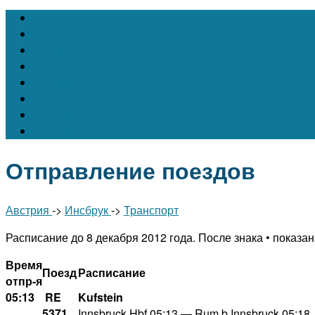
Австрия
Бельгия
Испания
Италия
Франция
Чехия
Швейцария
Португалия
Отправление поездов
Австрия
->
Инсбрук
->
Транспорт
Расписание до 8 декабря 2012 года.
После знака • показа
Время
Поезд
Расписание
отпр-я
05:13
RE
Kufstein
5371
Innsbruck Hbf 05:13 — Rum b.Innsbruck 05:18