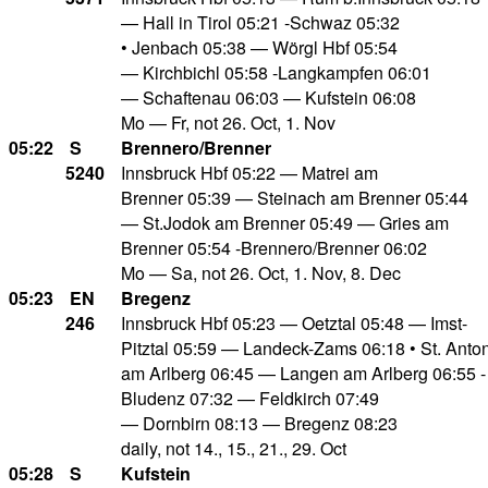
— Hall in Tirol 05:21 -Schwaz 05:32
• Jenbach 05:38 — Wörgl Hbf 05:54
— Kirchbichl 05:58 -Langkampfen 06:01
— Schaftenau 06:03 — Kufstein 06:08
Mo — Fr, not 26. Oct, 1. Nov
05:22
S
Brennero/Brenner
5240
Innsbruck Hbf 05:22 — Matrei am
Brenner 05:39 — Steinach am Brenner 05:44
— St.Jodok am Brenner 05:49 — Gries am
Brenner 05:54 -Brennero/Brenner 06:02
Mo — Sa, not 26. Oct, 1. Nov, 8. Dec
05:23
EN
Bregenz
246
Innsbruck Hbf 05:23 — Oetztal 05:48 — Imst-
Pitztal 05:59 — Landeck-Zams 06:18 • St. Anto
am Arlberg 06:45 — Langen am Arlberg 06:55 -
Bludenz 07:32 — Feldkirch 07:49
— Dornbirn 08:13 — Bregenz 08:23
daily, not 14., 15., 21., 29. Oct
05:28
S
Kufstein