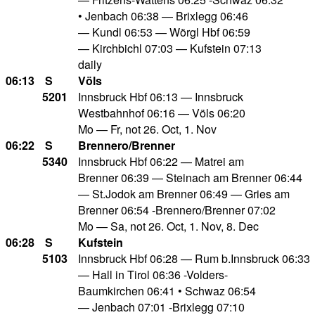
• Jenbach 06:38 — Brixlegg 06:46
— Kundl 06:53 — Wörgl Hbf 06:59
— Kirchbichl 07:03 — Kufstein 07:13
daily
06:13
S
Völs
5201
Innsbruck Hbf 06:13 — Innsbruck
Westbahnhof 06:16 — Völs 06:20
Mo — Fr, not 26. Oct, 1. Nov
06:22
S
Brennero/Brenner
5340
Innsbruck Hbf 06:22 — Matrei am
Brenner 06:39 — Steinach am Brenner 06:44
— St.Jodok am Brenner 06:49 — Gries am
Brenner 06:54 -Brennero/Brenner 07:02
Mo — Sa, not 26. Oct, 1. Nov, 8. Dec
06:28
S
Kufstein
5103
Innsbruck Hbf 06:28 — Rum b.Innsbruck 06:33
— Hall in Tirol 06:36 -Volders-
Baumkirchen 06:41 • Schwaz 06:54
— Jenbach 07:01 -Brixlegg 07:10