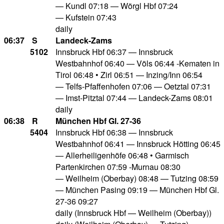
— Kundl 07:18 — Wörgl Hbf 07:24
— Kufstein 07:43
daily
06:37
S
Landeck-Zams
5102
Innsbruck Hbf 06:37 — Innsbruck
Westbahnhof 06:40 — Völs 06:44 -Kematen in
Tirol 06:48 • Zirl 06:51 — Inzing/Inn 06:54
— Telfs-Pfaffenhofen 07:06 — Oetztal 07:31
— Imst-Pitztal 07:44 — Landeck-Zams 08:01
daily
06:38
R
München Hbf Gl. 27-36
5404
Innsbruck Hbf 06:38 — Innsbruck
Westbahnhof 06:41 — Innsbruck Hötting 06:45
— Allerheiligenhöfe 06:48 • Garmisch
Partenkirchen 07:59 -Murnau 08:30
— Weilheim (Oberbay) 08:48 — Tutzing 08:59
— München Pasing 09:19 — München Hbf Gl.
27-36 09:27
daily (Innsbruck Hbf — Weilheim (Oberbay))