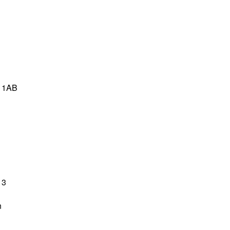
1AB
3
n