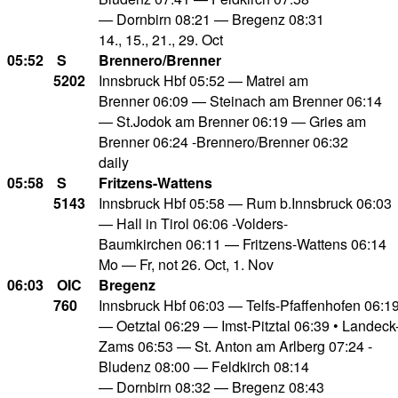
— Dornbirn 08:21 — Bregenz 08:31
14., 15., 21., 29. Oct
05:52
S
Brennero/Brenner
5202
Innsbruck Hbf 05:52 — Matrei am
Brenner 06:09 — Steinach am Brenner 06:14
— St.Jodok am Brenner 06:19 — Gries am
Brenner 06:24 -Brennero/Brenner 06:32
daily
05:58
S
Fritzens-Wattens
5143
Innsbruck Hbf 05:58 — Rum b.Innsbruck 06:03
— Hall in Tirol 06:06 -Volders-
Baumkirchen 06:11 — Fritzens-Wattens 06:14
Mo — Fr, not 26. Oct, 1. Nov
06:03
OIC
Bregenz
760
Innsbruck Hbf 06:03 — Telfs-Pfaffenhofen 06:1
— Oetztal 06:29 — Imst-Pitztal 06:39 • Landeck
Zams 06:53 — St. Anton am Arlberg 07:24 -
Bludenz 08:00 — Feldkirch 08:14
— Dornbirn 08:32 — Bregenz 08:43