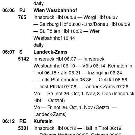
daily
06:06
RJ
Wien Westbahnhof
765
Innsbruck Hbf 06:06 — Wörgl Hbf 06:37
— Salzburg Hbf 08:00 -Linz/Donau Hbf 09:09
— St. Pölten Hbf 10:02 — Wien
Westbahnhof 10:44
daily
06:07
S
Landeck-Zams
5142
Innsbruck Hbf 06:07 — Innsbruck
Westbahnhof 06:10 — Völs 06:14 -Kematen in
Tirol 06:18 • Zirl 06:21 — Inzing/Inn 06:24
— Telfs-Pfaffenhofen 06:36 — Oetztal 06:56
— Imst-Pitztal 07:08 — Landeck-Zams 07:26
Mo — Sa, not 26. Oct, 1. Nov, 8. Dec (Innsbruck
Hbf — Oetztal)
Mo — Fr, not 26. Oct, 1. Nov (Oetztal —
Landeck-Zams)
06:12
RE
Kufstein
5301
Innsbruck Hbf 06:12 — Hall in Tirol 06:19
— Fritzens-Wattens 06:25 -Schwaz 06:32