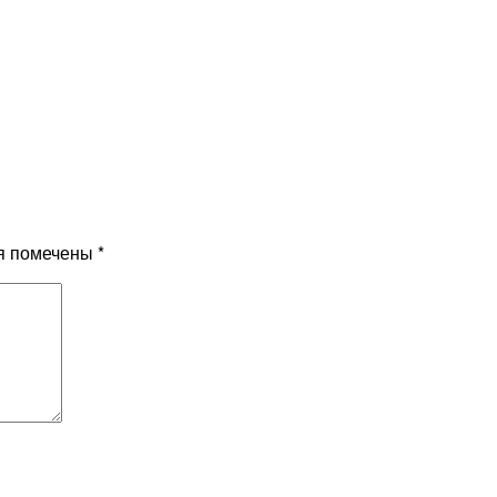
я помечены
*