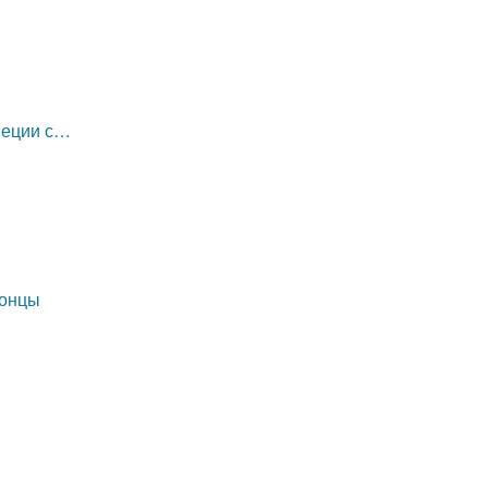
неции с…
Монцы