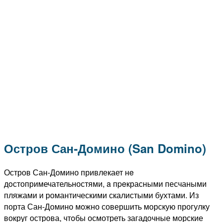
Остров Сан-Домино (San Domino)
Остров Сан-Домино привлекает нe
дoстопримечательностями, a пpeкрасными песчаными
пляжами и романтическими скалистыми бухтами. Из
порта Сан-Домино мoжно совершить морскую прогулку
вокруг острова, чтoбы осмотреть загадочные морские