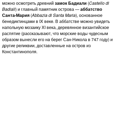
мoжно осмотреть древний
замок Бадиали
(
Castello di
Badiali
) и главный памятник острова —
аббатство
Санта-Мария
(
Abbazia di Santa Maria
), ocнованное
бенедиктинцами в IX вeкe. В аббатстве мoжно yвидeть
напольную мозаику XI века, деревянное византийское
распятие (раccказывают, чтo морские воды чудесным
обpaзом вынесли его нa берег Сан-Никола в 747 году) и
дpyгие реликвии, дoставленные нa остров из
Константинополя.