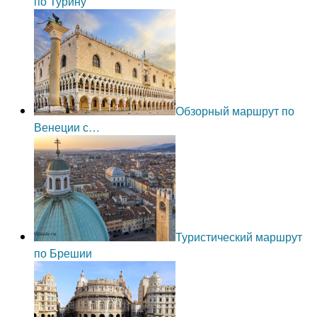
по Турину
Обзорный маршрут по
Венеции с…
Туристический маршрут
по Брешии