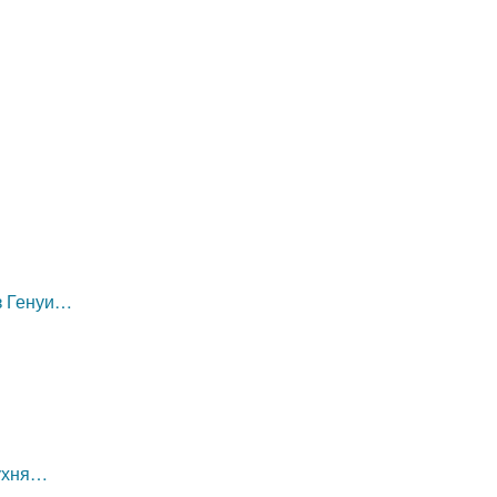
из Генуи…
кухня…