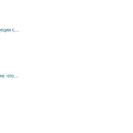
неции с…
ии: что…