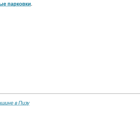
ые парковки
.
ашине в Пизу