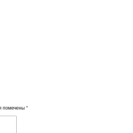
я помечены
*