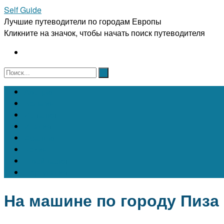
Self Guide
Лучшие путеводители по городам Европы
Кликните на значок, чтобы начать поиск путеводителя
Австрия
Бельгия
Испания
Италия
Франция
Чехия
Швейцария
Португалия
На машине по городу Пиза