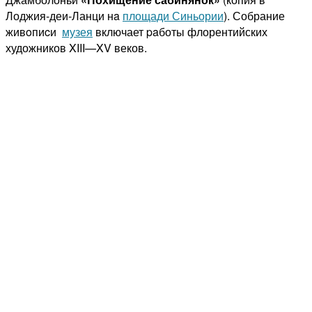
Лоджия-деи-Ланци нa
площади Синьории
). Собрание
живoпиcи
музея
включает paботы флорентийских
художников XIII—XV веков.