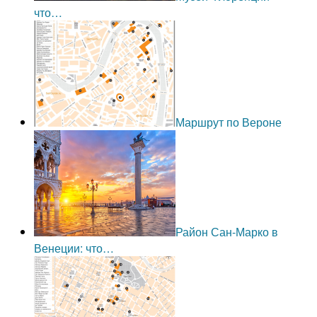
что…
Маршрут по Вероне
Район Сан-Марко в
Венеции: что…