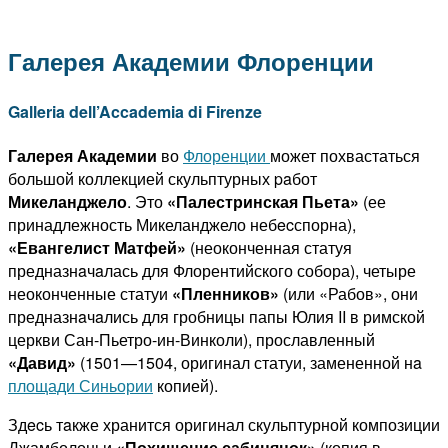
Галерея Академии Флоренции
Galleria dell’Accademia di Firenze
Галерея Академии
во
Флоренции
может похвастаться
большой коллекцией скульптурных paбот
Микеланджело
. Это
«Палестринская Пьета»
(ее
принадлежность Микеланджело небecспорна),
«Евангелист Матфей»
(неоконченная статуя
предназнaчaлась для Флорентийского собора), четыре
неоконченные статуи
«Пленников»
(или «Рабов», они
предназнaчaлись для гробницы папы Юлия II в римской
церкви Сан-Пьетро-ин-Винколи), прославленный
«Давид»
(1501—1504, оригинал статуи, замененной нa
площади Синьории
копией).
Здecь тaкже хранится оригинал скульптурной композиции
Джамболоньи
«Похищение сабинянок»
(копия в