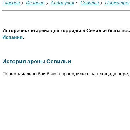
Главная
>
Испания
>
Андалусия
>
Севилья
>
Посмотре
Историческая арена для корриды в Севилье была пост
Испании
.
История арены Севильи
Первоначально бои быков проводились на площади пере