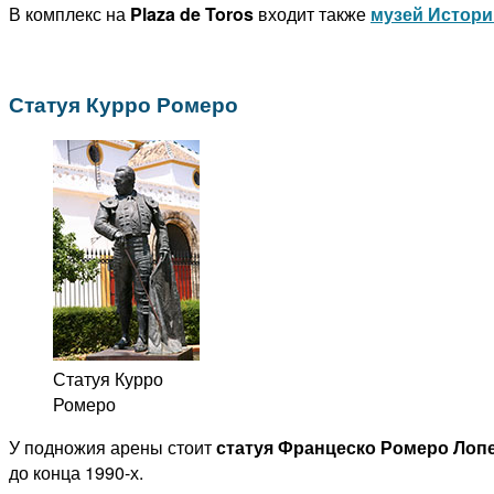
В комплекс на
Plaza de Toros
входит также
музей Истор
Статуя Курро Ромеро
Статуя Курро
Ромеро
У подножия арены стоит
статуя Францеско Ромеро Лоп
до конца 1990-х.