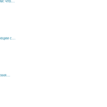
ии: что…
неции с…
кухня…