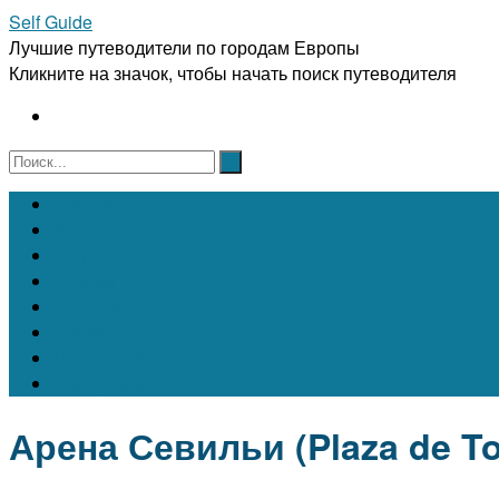
Self Guide
Лучшие путеводители по городам Европы
Кликните на значок, чтобы начать поиск путеводителя
Австрия
Бельгия
Испания
Италия
Франция
Чехия
Швейцария
Португалия
Арена Севильи (Plaza de To