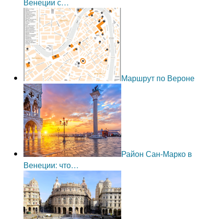
Венеции с…
Маршрут по Вероне
Район Сан-Марко в
Венеции: что…