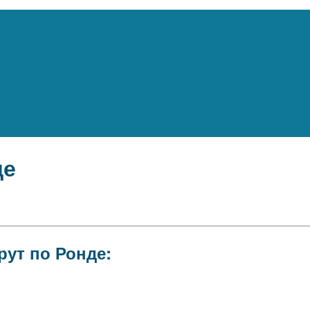
де
рут по Ронде: