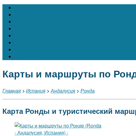
Австрия
Бельгия
Испания
Италия
Франция
Чехия
Швейцария
Португалия
Карты и маршруты по Рон
Главная
>
Испания
>
Андалусия
>
Ронда
Карта Ронды и туристический марш