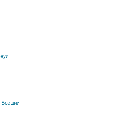
енуи
о Брешии