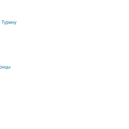
 Турину
Монцы