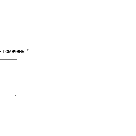
я помечены
*