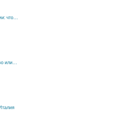
ии: что…
уво или…
 Италия