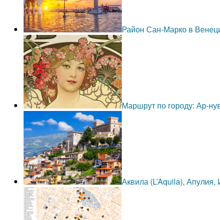
Район Сан-Марко в Венец
Маршрут по городу: Ар-н
Аквила (L’Aquila), Апулия,