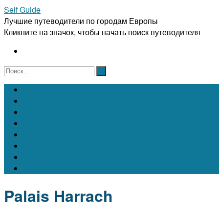
Self Guide
Лучшие путеводители по городам Европы
Кликните на значок, чтобы начать поиск путеводителя
Австрия
Бельгия
Испания
Италия
Франция
Чехия
Швейцария
Португалия
Palais Harrach