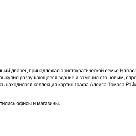
чный дворец принадлежал аристократической семье Harrach.
ach выкупил разрушающееся здание и заменил его новым, с
 шдесь находилася коллекция картин графа Алоиса Томаса Ра
стились офисы и магазины.