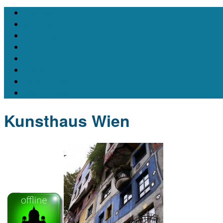
Австрия
Бельгия
Испания
Италия
Франция
Чехия
Швейцария
Португалия
Kunsthaus Wien