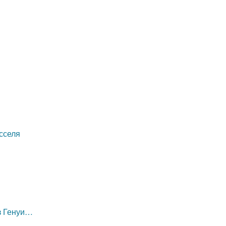
сселя
из Генуи…