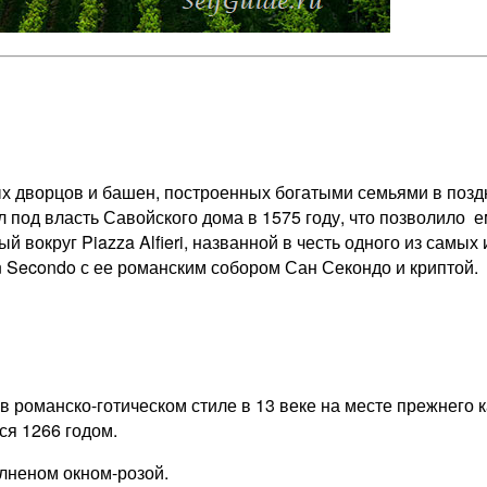
х дворцов и башен, построенных богатыми семьями в поздн
пал под власть Савойского дома в 1575 году, что позволило
й вокруг Piazza Alfieri, названной в честь одного из самых
 Secondo с ее романским собором Сан Секондо и криптой.
 романско-готическом стиле в 13 веке на месте прежнего 
ся 1266 годом.
олненом окном-розой.