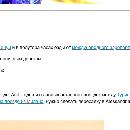
Генуи
и в полутора часах езды от
международного аэропорт
живописным дорогам
ba
;
зде: Asti – одна из главных остановок поездок между
Тури
на поезде из Милана
, нужно сделать пересадку в Alessandri