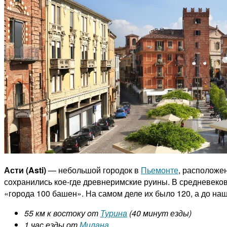
Асти (Asti)
— небольшой городок в
Пьемонте
, располож
сохранились кое-где древнеримские руины. В средневеко
«города 100 башен». На самом деле их было 120, а до наш
55 км к востоку oт
Турина
(40 минут езды)
1 час езды от
Милана