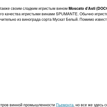
 также своим сладким игристым вином
Moscato d’Asti (DOC
ного качества игристыми винами SPUMANTE. Обычно игристо
ючительно из винограда сорта Мускат Белый. Помимо извест
ентров винной промышленности
Пьемонта
, но все же здесь