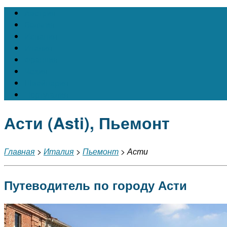
Австрия
Бельгия
Испания
Италия
Франция
Чехия
Швейцария
Португалия
Асти (Asti), Пьемонт
Главная
>
Италия
>
Пьемонт
> Асти
Путеводитель по городу Асти