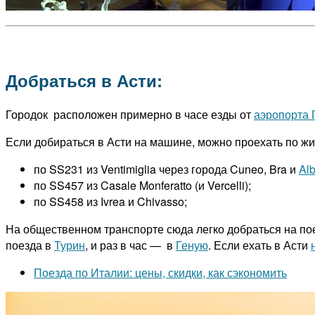
Добраться в Асти:
Городок расположен примерно в часе езды от
аэропорта 
Если добираться в Асти на машине, можно проехать по 
по SS231 из Ventimiglia через города Cuneo, Bra и
Al
по SS457 из Casale Monferatto (и Vercelli);
по SS458 из Ivrea и Chivasso;
На общественном транспорте сюда легко добраться на пое
поезда в
Турин
, и раз в час — в
Геную
. Если ехать в Асти
Поезда по Италии: цены, скидки, как сэкономить