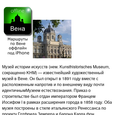
Музей истории искусств (нем. Kunsthistorisches Museum,
сокращенно KHM) — известнейший художественный
музей в Вене. Он был открыт в 1891 году вместе с
расположенным напротив и по внешнему виду почти
идентичнымМузеем естествознания. Приказ о
строительстве был отдан императором Францем
Иосифом I в рамках расширения города в 1858 году. Оба
музея построены в стиле итальянского Ренессанса по
проекту Готфрида Земпера и барона Карла фон